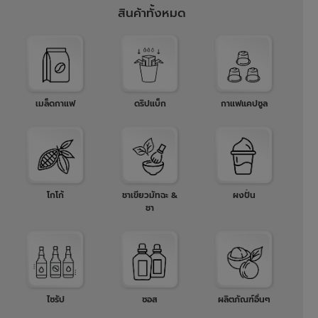
สินค้าทั้งหมด
เมล็ดกาแฟ
ดริปแบ็ก
กาแฟแคปซูล
โกโก้
ชาเขียวมัทฉะ &
ผงปั่น
ชา
ไซรัป
ซอส
ผลิตภัณฑ์อื่นๆ