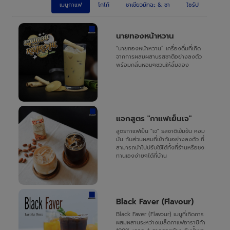
เมนูกาแฟ
โกโก้
ชาเขียวมัทฉะ & ชา
ไซรัป
นายทองหน้าหวาน
"นายทองหน้าหวาน” เครื่องดื่มที่เกิด
จากการผสมผสานรสชาติอย่างลงตัว
พร้อมกลิ่นหอมๆชวนให้ลิ้มลอง
แจกสูตร "กาแฟเย็นเจ"
สูตรกาแฟเย็น "เจ" รสชาติเข้มข้น หอม
มัน กับส่วนผสมที่เข้ากันอย่างลงตัว ที่
สามารถนำไปปรับใช้ได้ทั้งที่ร้านหรือชง
ทานเองง่ายๆได้ที่บ้าน
Black Faver (Flavour)
Black Faver (Flavour) เมนูที่เกิดการ
ผสมผสานระหว่างเมล็ดกาแฟอาราบิก้า