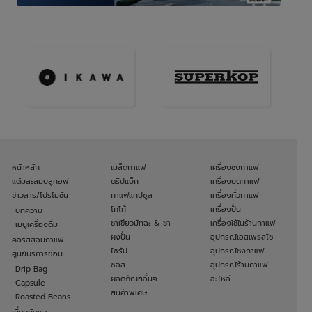
หน้าหลัก
เมล็ดกาแฟ
เครื่องชงกาแฟ
แต้มสะสมบลูคอฟ
ดริปแบ็ก
เครื่องบดกาแฟ
ข่าวสาร/โปรโมชัน
กาแฟแคปซูล
เครื่องคั่วกาแฟ
โกโก้
เครื่องปั่น
บทความ
ชาเขียวมัทฉะ & ชา
เครื่องใช้ในร้านกาแฟ
เมนูเครื่องดื่ม
ผงปั่น
อุปกรณ์เอสเพรสโซ
คอร์สสอนกาแฟ
ไซรัป
อุปกรณ์ชงกาแฟ
ศูนย์บริการซ่อม
ซอส
อุปกรณ์ร้านกาแฟ
Drip Bag
ผลิตภัณฑ์อื่นๆ
อะไหล่
Capsule
สินค้าพิเศษ
Roasted Beans
เกี่ยวกับเรา