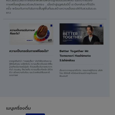
หนาวและมวลอากาศเย็นที่พัดผ่านพื้นที่ปลูกแบบเฉียบพลัน เนื่องจากแปลง
กาแฟตั้งอยู่ในแนวรับลมโดยตรง ....เมื่อเข้าสู่ฤดูฝนในปีนี้ เราจึงกลับมาที่ไร่อีก
ครั้ง พร้อมกับภารกิจในการฟื้นฟูพื้นที่และสร้างความแข็งแรงให้กับสวนในระยะ
ยาว
ความเป็นกรดในกาแฟคืออะไร?
Better Together Mr.
Tomonori Hashimoto
S.Ishimitsu
หากพูดถึงคำว่า “กาแฟเปรี้ยว” มักทำให้เราเกิดความ
รู้สึกในเชิงลบ แต่รู้หรือไม่ ความเปรี้ยวเป็นรสชาติพื้น
ฐานที่พบในกาแฟอยู่แล้ว ซึ่งรสเปรี้ยวในกาแฟมาจาก
คำว่า Acidity ที่หมายถึง ความเปรี้ยวที่สดใส มีชีวิต
เรื่องราวจากคุณฮาชิโมโตะ กรรมการผู้จัดการ บริษัท
ชีวา สร้างความซับซ้อน และช่วยเพิ่มมิติในรสชาติ
ไทย อิชิมิตสึ หนึ่งในพาร์ทเนอร์ทางธุรกิจของ
ของกาแฟ
Bluekoff
เมนูเครื่องดื่ม