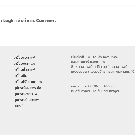
า Login เพื่อทำการ Comment
Bluekoff Co.,Ltd. สำนักงานใหญ่
เครื่องชงกาแฟ
และสถานที่เรียนชงกาแฟ
เครื่องบดกาแฟ
81 ซอยลาดพร้าว 15 แยก 1 ถนนลาดพร้าว
เครื่องคั่วกาแฟ
แขวงจอมพล เขตจตุจักร กรุงเทพมหานคร 1
เครื่องปั่น
เครื่องใช้ในร้านกาแฟ
จันทร์ - เสาร์ 8:30น. - 17:00น.
อุปกรณ์เอสเพรสโซ
หยุดวันอาทิตย์ และวันหยุดนขัตฤกษ์
อุปกรณ์ชงกาแฟ
อุปกรณ์ร้านกาแฟ
อะไหล่