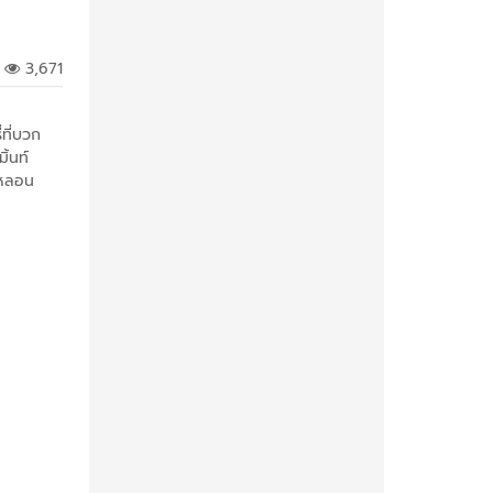
3,671
่ที่บวก
ิ้นท์
ห้หลอน