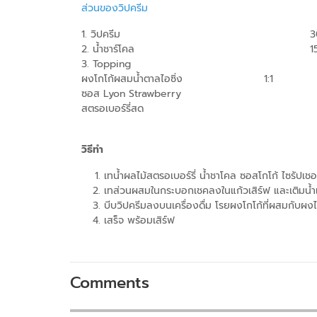
ส่วนของวิปครีม
1. วิปครีม
3
2. น้ำชาร์โคล
1
3. Topping
ผงโกโก้ผสมน้ำตาลไอซิ่ง 1:1
ซอส Lyon Strawberry
สตรอเบอร์รี่สด
วิธีทำ
เทน้ำผลไม้สตรอเบอร์รี่ น้ำชาโคล ซอสโกโก้ ไซรัปเชอ
เทส่วนผสมในกระบอกเชคลงในแก้วเสิร์ฟ และเติมน้ำ
บีบวิปครีมลงบนเครื่องดื่ม โรยผงโกโก้ที่ผสมกับผง
เสร็จ พร้อมเสิร์ฟ
Comments