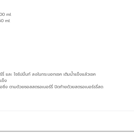
00 ml.
50 ml.
ร์รี่ และ ไซรัปมิ้นท์ ลงในกระบอกเชค เติมน้ำแข็งแล้วเชค
แข็ง
ไอซิ่ง ตามด้วยซอสสตรอเบอร์รี่ ปิดท้ายด้วยสตรอเบอร์รรี่สด