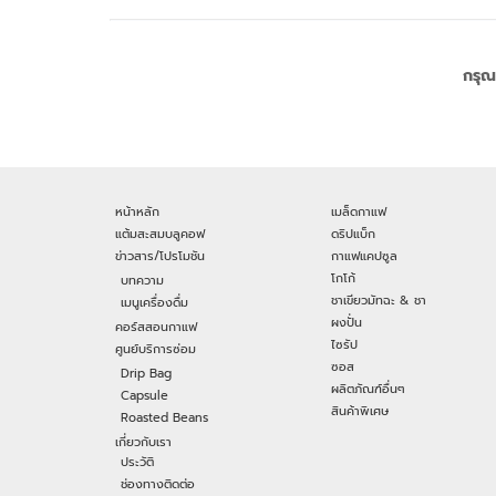
กรุณ
หน้าหลัก
เมล็ดกาแฟ
แต้มสะสมบลูคอฟ
ดริปแบ็ก
ข่าวสาร/โปรโมชัน
กาแฟแคปซูล
โกโก้
บทความ
ชาเขียวมัทฉะ & ชา
เมนูเครื่องดื่ม
ผงปั่น
คอร์สสอนกาแฟ
ไซรัป
ศูนย์บริการซ่อม
ซอส
Drip Bag
ผลิตภัณฑ์อื่นๆ
Capsule
สินค้าพิเศษ
Roasted Beans
เกี่ยวกับเรา
ประวัติ
ช่องทางติดต่อ