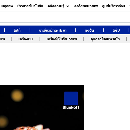
มบลูคอฟ
ข่าวสาร/โปรโมชัน
คลังความรู้
คอร์สสอนกาแฟ
ศูนย์บริการซ่อม
|
|
|
|
|
โกโก้
ชาเขียวมัทฉะ & ชา
ผงปั่น
ไซรัป
|
|
|
|
กาแฟ
เครื่องปั่น
เครื่องใช้ในร้านกาแฟ
อุปกรณ์เอสเพรสโซ