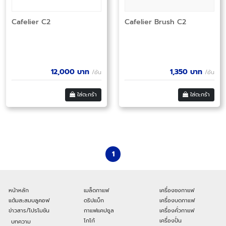
Cafelier C2
Cafelier Brush C2
12,000
บาท
1,350
บาท
/อัน
/อัน
ใส่ตะกร้า
ใส่ตะกร้า
1
หน้าหลัก
เมล็ดกาแฟ
เครื่องชงกาแฟ
แต้มสะสมบลูคอฟ
ดริปแบ็ก
เครื่องบดกาแฟ
ข่าวสาร/โปรโมชัน
กาแฟแคปซูล
เครื่องคั่วกาแฟ
โกโก้
เครื่องปั่น
บทความ