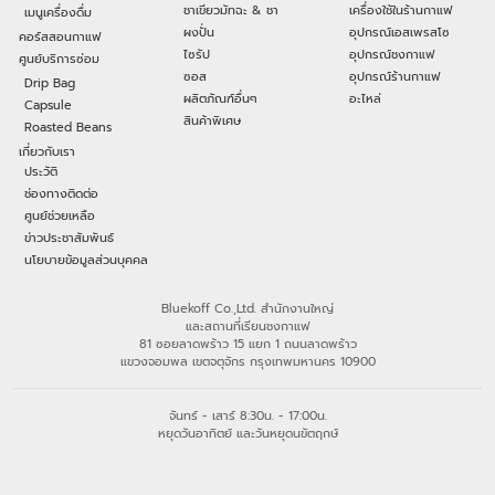
ชาเขียวมัทฉะ & ชา
เครื่องใช้ในร้านกาแฟ
เมนูเครื่องดื่ม
ผงปั่น
อุปกรณ์เอสเพรสโซ
คอร์สสอนกาแฟ
ไซรัป
อุปกรณ์ชงกาแฟ
ศูนย์บริการซ่อม
ซอส
อุปกรณ์ร้านกาแฟ
Drip Bag
ผลิตภัณฑ์อื่นๆ
อะไหล่
Capsule
สินค้าพิเศษ
Roasted Beans
เกี่ยวกับเรา
ประวัติ
ช่องทางติดต่อ
ศูนย์ช่วยเหลือ
ข่าวประชาสัมพันธ์
นโยบายข้อมูลส่วนบุคคล
Bluekoff Co.,Ltd. สำนักงานใหญ่
และสถานที่เรียนชงกาแฟ
81 ซอยลาดพร้าว 15 แยก 1 ถนนลาดพร้าว
แขวงจอมพล เขตจตุจักร กรุงเทพมหานคร 10900
จันทร์ - เสาร์ 8:30น. - 17:00น.
หยุดวันอาทิตย์ และวันหยุดนขัตฤกษ์