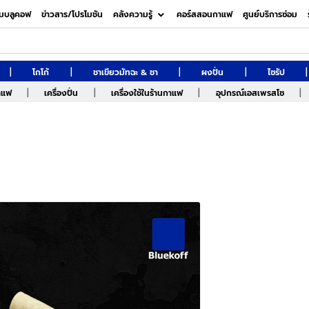
มบลูคอฟ
ข่าวสาร/โปรโมชัน
คลังความรู้
คอร์สสอนกาแฟ
ศูนย์บริการซ่อม
|
|
|
|
|
โกโก้
ชาเขียวมัทฉะ & ชา
ผงปั่น
ไซรัป
|
|
|
|
กาแฟ
เครื่องปั่น
เครื่องใช้ในร้านกาแฟ
อุปกรณ์เอสเพรสโซ