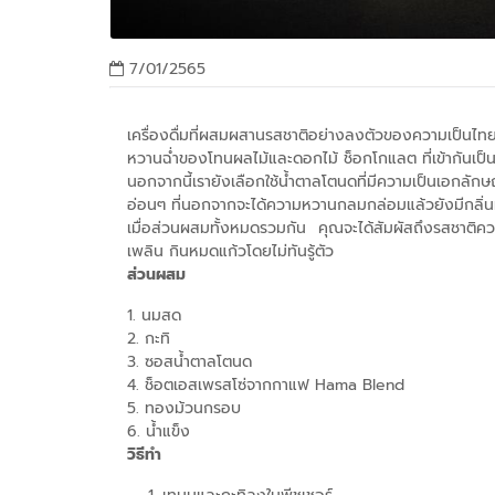
7/01/2565
เครื่องดื่มที่ผสมผสานรสชาติอย่างลงตัวของความเป็นไทย
หวานฉ่ำของโทนผลไม้และดอกไม้ ช็อกโกแลต ที่เข้ากันเป
นอกจากนี้เรายังเลือกใช้น้ำตาลโตนดที่มีความเป็นเอกลัก
อ่อนๆ ที่นอกจากจะได้ความหวานกลมกล่อมแล้วยังมีกลิ่น
เมื่อส่วนผสมทั้งหมดรวมกัน คุณจะได้สัมผัสถึงรสชาติ
เพลิน กินหมดแก้วโดยไม่ทันรู้ตัว
ส่วนผสม
1. นมสด
2. กะทิ
3. ซอสน้ำตาลโตนด
4. ช็อตเอสเพรสโซ่จากกาแฟ Hama Blend
5. ทองม้วนกรอบ
6. น้ำแข็ง
วิธีทำ