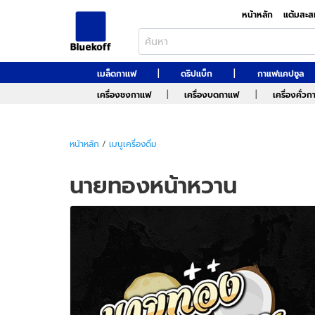
หน้าหลัก
แต้มสะส
|
|
เมล็ดกาแฟ
ดริปแบ็ก
กาแฟแคปซูล
|
|
เครื่องชงกาแฟ
เครื่องบดกาแฟ
เครื่องคั่ว
หน้าหลัก
/
เมนูเครื่องดื่ม
นายทองหน้าหวาน