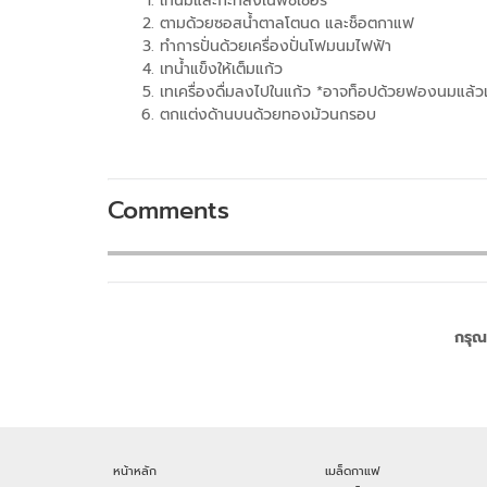
เทนมและกะทิลงในพีชเชอร์
ตามด้วยซอสน้ำตาลโตนด และช็อตกาแฟ
ทำการปั่นด้วยเครื่องปั่นโฟมนมไฟฟ้า
เทน้ำแข็งให้เต็มแก้ว
เทเครื่องดื่มลงไปในแก้ว *อาจท็อปด้วยฟองนมแล้ว
ตกแต่งด้านบนด้วยทองม้วนกรอบ
Comments
กรุณ
หน้าหลัก
เมล็ดกาแฟ