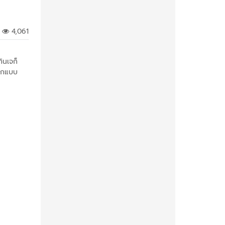
4,061
กินเจก็
อีกแบบ