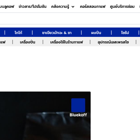
มบลูคอฟ
ข่าวสาร/โปรโมชัน
คลังความรู้
คอร์สสอนกาแฟ
ศูนย์บริการซ่อม
|
|
|
|
|
โกโก้
ชาเขียวมัทฉะ & ชา
ผงปั่น
ไซรัป
|
|
|
|
กาแฟ
เครื่องปั่น
เครื่องใช้ในร้านกาแฟ
อุปกรณ์เอสเพรสโซ