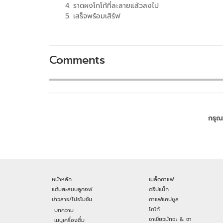
ราดผงโกโก้ที่ละลายแล้วลงไป
เสร็จพร้อมเสิร์ฟ
Comments
กรุณ
หน้าหลัก
เมล็ดกาแฟ
แต้มสะสมบลูคอฟ
ดริปแบ็ก
ข่าวสาร/โปรโมชัน
กาแฟแคปซูล
โกโก้
บทความ
ชาเขียวมัทฉะ & ชา
เมนูเครื่องดื่ม