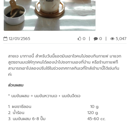
12/01/2565
0
|
0
|
5,047
สายเจ มาทางนี้ สำหรับวันนี้แอดมินเอาใจคนไม่ชอบกินกาแฟ มาแจก
สูตรชานมเจให้ทุกคนได้ลองนำไปชงทานเองที่บ้าน หรือร้านกาแฟก็
สามารถเอาไปลองปรับใช้ในช่วงเทศกาลกินเจที่ใกล้เข้ามานี้ได้เช่นกัน
ค่ะ
ส่วนผสม
* นมข้นผสม = นมข้นหวานเจ + นมข้นจืดเจ
1. ผงชาซีลอน
10 g.
2. น้ำร้อน
120 g.
3. นมข้นผสม 6-8 ปั๊ม
45-60 cc.