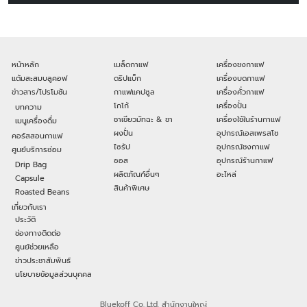
หน้าหลัก
เมล็ดกาแฟ
เครื่องชงกาแฟ
แต้มสะสมบลูคอฟ
ดริปแบ็ก
เครื่องบดกาแฟ
ข่าวสาร/โปรโมชัน
กาแฟแคปซูล
เครื่องคั่วกาแฟ
โกโก้
เครื่องปั่น
บทความ
ชาเขียวมัทฉะ & ชา
เครื่องใช้ในร้านกาแฟ
เมนูเครื่องดื่ม
ผงปั่น
อุปกรณ์เอสเพรสโซ
คอร์สสอนกาแฟ
ไซรัป
อุปกรณ์ชงกาแฟ
ศูนย์บริการซ่อม
ซอส
อุปกรณ์ร้านกาแฟ
Drip Bag
ผลิตภัณฑ์อื่นๆ
อะไหล่
Capsule
สินค้าพิเศษ
Roasted Beans
เกี่ยวกับเรา
ประวัติ
ช่องทางติดต่อ
ศูนย์ช่วยเหลือ
ข่าวประชาสัมพันธ์
นโยบายข้อมูลส่วนบุคคล
Bluekoff Co.,Ltd. สำนักงานใหญ่