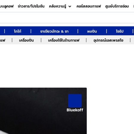
มบลูคอฟ
ข่าวสาร/โปรโมชัน
คลังความรู้
คอร์สสอนกาแฟ
ศูนย์บริการซ่อม
|
|
|
|
|
โกโก้
ชาเขียวมัทฉะ & ชา
ผงปั่น
ไซรัป
|
|
|
|
กาแฟ
เครื่องปั่น
เครื่องใช้ในร้านกาแฟ
อุปกรณ์เอสเพรสโซ