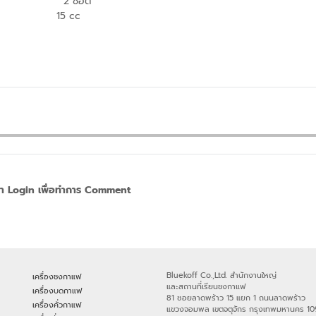
2 ช็อต
15 cc
า Login เพื่อทำการ Comment
Bluekoff Co.,Ltd. สำนักงานใหญ่
เครื่องชงกาแฟ
และสถานที่เรียนชงกาแฟ
เครื่องบดกาแฟ
81 ซอยลาดพร้าว 15 แยก 1 ถนนลาดพร้าว
เครื่องคั่วกาแฟ
แขวงจอมพล เขตจตุจักร กรุงเทพมหานคร 1