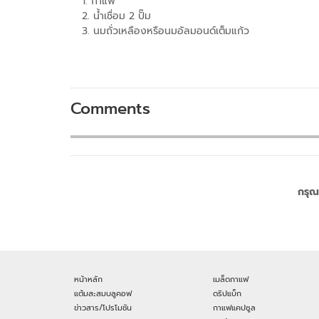
1. กาแฟ
2. น้ำเชื่อม 2 ปั๊ม
3. นมถั่วเหลืองหรือนมอัลมอนด์เต็มแก้ว
Comments
กรุณ
หน้าหลัก
เมล็ดกาแฟ
แต้มสะสมบลูคอฟ
ดริปแบ็ก
ข่าวสาร/โปรโมชัน
กาแฟแคปซูล