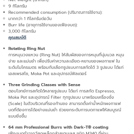
9 กิโลกรัม
Recommended consumption (ปริมาณการใช้งาน):
มากกว่า 1 กิโลกรัมต่อวัน
Burr life (อายุการใช้งานของเฟืองบด):
3,000 กิโลกรัม
คุณสมบัติ
Rotating Ring Nut
การหมุนวงแหวน (Ring Nut) ให้สัมผัสของการหมุนที่นุ่มนวล หมุน
ง่าย และแม่นยำ เพื่อปรับค่าความละเอียด-หยาบของผงกาแฟ ใน
ระดับไมโครเมตร พร้อมกับเลือกรูปแบบการสกัดได้ 3 รูปแบบ ได้แก่
เอสเพรสโซ, Moka Pot และอุปกรณ์ฟิลเตอร์
Three Grinding Classes with Sense
ตอบโจทย์การสกัดได้หลายรูปแบบ ได้แก่ การสกัด Espresso,
Moka Pot และอุปกรณ์ Filter ทุกรูปแบบ มาพร้อมเครื่องชั่ง
(Scale) ในตัวบริเวณที่รองก้านชง สามารถตั้งค่าน้ำหนักผงกาแฟ
บดที่ต้องการได้อย่างแม่นยำ ช่วยยกระดับการบดกาแฟให้สมบูรณ์
แบบยิ่งขึ้น
64 mm Professional Burrs with Dark-T® coating
เฟืองบดทำจากวัสดุเหล็กกล้าสเตนเลส ชนิด M340 ที่ผ่าน