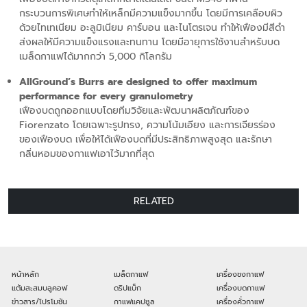
กระบวนการพิเศษทำให้เหล็กมีความแข็งมากขึ้น โดยมีการเคลือบผิว
ด้วยไทเทเนียม อะลูมิเนียม คาร์บอน และไนโตรเจน ทำให้เฟืองมีสีดำ
ส่งผลให้มีความแข็งแรงและทนทาน โดยมีอายุการใช้งานสำหรับบด
เมล็ดกาแฟได้มากกว่า 5,000 กิโลกรัม
AllGround’s Burrs are designed to offer maximum
performance for every granulometry
เฟืองบดถูกออกแบบโดยทีมวิจัยและพัฒนาผลิตภัณฑ์ของ
Fiorenzato โดยเฉพาะรูปทรง, ความโน้มเอียง และการเจียรร่อง
ของเฟืองบด เพื่อให้ได้เฟืองบดที่มีประสิทธิภาพสูงสุด และรักษา
กลิ่นหอมของกาแฟเอาไว้มากที่สุด
RELATED
หน้าหลัก
เมล็ดกาแฟ
เครื่องชงกาแฟ
แต้มสะสมบลูคอฟ
ดริปแบ็ก
เครื่องบดกาแฟ
ข่าวสาร/โปรโมชัน
กาแฟแคปซูล
เครื่องคั่วกาแฟ