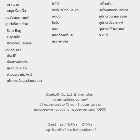
โกโก้
เครื่องปั่น
บทความ
ชาเขียวมัทฉะ & ชา
เครื่องใช้ในร้านกาแฟ
เมนูเครื่องดื่ม
ผงปั่น
อุปกรณ์เอสเพรสโซ
คอร์สสอนกาแฟ
ไซรัป
อุปกรณ์ชงกาแฟ
ศูนย์บริการซ่อม
ซอส
อุปกรณ์ร้านกาแฟ
Drip Bag
ผลิตภัณฑ์อื่นๆ
อะไหล่
Capsule
สินค้าพิเศษ
Roasted Beans
เกี่ยวกับเรา
ประวัติ
ช่องทางติดต่อ
ศูนย์ช่วยเหลือ
ข่าวประชาสัมพันธ์
นโยบายข้อมูลส่วนบุคคล
Bluekoff Co.,Ltd. สำนักงานใหญ่
และสถานที่เรียนชงกาแฟ
81 ซอยลาดพร้าว 15 แยก 1 ถนนลาดพร้าว
แขวงจอมพล เขตจตุจักร กรุงเทพมหานคร 10900
จันทร์ - เสาร์ 8:30น. - 17:00น.
หยุดวันอาทิตย์ และวันหยุดนขัตฤกษ์