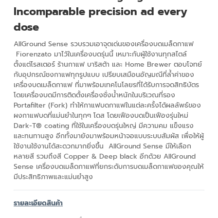
Incomparable precision ad every
dose
AllGround Sense รวบรวมเอาจุดเด่นของเครื่องบดเมล็ดกาแฟ
Fiorenzato มาไว้ในเครื่องบดรุ่นนี้ เหมาะกับผู้ใช้งานทุกสไตล์
ตั้งแต่โรสเตอร์ ร้านกาแฟ บาริสต้า และ Home Brewer ตอบโจทย์
กับอุปกรณ์ชงกาแฟทุกรูปแบบ เปรียบเสมือนอัญมณีที่ล้ำค่าของ
เครื่องบดเมล็ดกาแฟ ที่มาพร้อมเทคโนโลยรที่ได้รับการจดสิทธิบัตร
โดยเครื่องบดมีการติดตั้งเครื่องชั่งน้ำหนักในบริเวณที่รอง
Portafilter (Fork) ทำให้กาแฟบดกาแฟในแต่ละครั้งได้ผลลัพธ์ของ
ผงกาแฟบดที่แม่นยำในทุกๆ โดส โดยเฟืองบดเป็นเฟืองรุ่นใหม่
Dark-T® coating ที่ใช้ในเครื่องบดรุ่นใหญ่ มีความคม แข็งแรง
และทนทานสูง อีกทั้งมายังมาพร้อมหน้าจอแบบระบบสัมผัส เพื่อให้ผู้
ใช้งานใช้งานได้สะดวกมากยิ่งขึ้น AllGround Sense มีให้เลือก
หลายสี รวมถึงสี Copper & Deep black อีกด้วย AllGround
Sense เครื่องบดเมล็ดกาแฟที่ยกระดับการบดเมล็ดกาแฟของคุณให้
มีประสิทธิภาพและแม่นยำสูง
รายละเอียดสินค้า