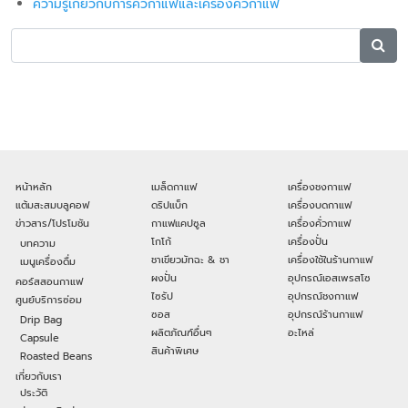
ความรู้เกี่ยวกับการคั่วกาแฟและเครื่องคั่วกาแฟ
หน้าหลัก
เมล็ดกาแฟ
เครื่องชงกาแฟ
แต้มสะสมบลูคอฟ
ดริปแบ็ก
เครื่องบดกาแฟ
ข่าวสาร/โปรโมชัน
กาแฟแคปซูล
เครื่องคั่วกาแฟ
โกโก้
เครื่องปั่น
บทความ
ชาเขียวมัทฉะ & ชา
เครื่องใช้ในร้านกาแฟ
เมนูเครื่องดื่ม
ผงปั่น
อุปกรณ์เอสเพรสโซ
คอร์สสอนกาแฟ
ไซรัป
อุปกรณ์ชงกาแฟ
ศูนย์บริการซ่อม
ซอส
อุปกรณ์ร้านกาแฟ
Drip Bag
ผลิตภัณฑ์อื่นๆ
อะไหล่
Capsule
สินค้าพิเศษ
Roasted Beans
เกี่ยวกับเรา
ประวัติ