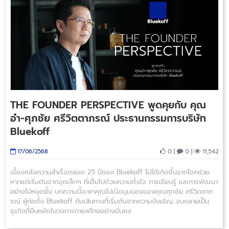
THE FOUNDER PERSPECTIVE พูดคุยกับ คุณ
อ๋า-ศุภชัย ศรีวิตตาภรณ์ ประธานกรรมการบริษัท
Bluekoff
0 |
0 |
11,542
17/06/2568
เบื้องหลังความสำเร็จตลอด 25 ปีของ Bluekoff ไม่ได้เกิดขึ้นจากโชคช่วย
หากแต่เริ่มต้นจากจุดเล็กๆ ที่เต็มไปด้วยความตั้งใจ การเรียนรู้ และการพัฒนา
อย่างไม่หยุดยั้ง บทความนี้จะพาคุณไปเปิดมุมมองของคุณศุภชัย ศรีวิตตาภ
รณ์ ผู้ก่อตั้ง Bluekoff กับเส้นทางที่เริ่มต้นจากความบังเอิญ...จนกลายเป็น
ธุรกิจที่ยืนหยัดในวงการกาแฟไทยอย่างมั่นคง