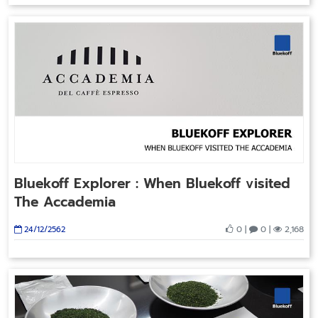
Bluekoff Explorer : When Bluekoff visited
The Accademia
0 |
0 |
2,168
24/12/2562