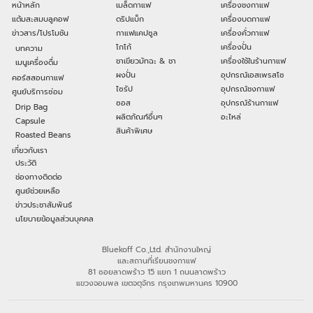
หน้าหลัก
เมล็ดกาแฟ
เครื่องชงกาแฟ
แต้มสะสมบลูคอฟ
ดริปแบ็ก
เครื่องบดกาแฟ
ข่าวสาร/โปรโมชัน
กาแฟแคปซูล
เครื่องคั่วกาแฟ
โกโก้
เครื่องปั่น
บทความ
ชาเขียวมัทฉะ & ชา
เครื่องใช้ในร้านกาแฟ
เมนูเครื่องดื่ม
ผงปั่น
อุปกรณ์เอสเพรสโซ
คอร์สสอนกาแฟ
ไซรัป
อุปกรณ์ชงกาแฟ
ศูนย์บริการซ่อม
ซอส
อุปกรณ์ร้านกาแฟ
Drip Bag
ผลิตภัณฑ์อื่นๆ
อะไหล่
Capsule
สินค้าพิเศษ
Roasted Beans
เกี่ยวกับเรา
ประวัติ
ช่องทางติดต่อ
ศูนย์ช่วยเหลือ
ข่าวประชาสัมพันธ์
นโยบายข้อมูลส่วนบุคคล
Bluekoff Co.,Ltd. สำนักงานใหญ่
และสถานที่เรียนชงกาแฟ
81 ซอยลาดพร้าว 15 แยก 1 ถนนลาดพร้าว
แขวงจอมพล เขตจตุจักร กรุงเทพมหานคร 10900