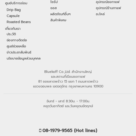
ไซรัป
อุปกรณ์ชงกาแฟ
ศูนย์บริการซ่อม
ซอส
อุปกรณ์ร้านกาแฟ
Drip Bag
ผลิตภัณฑ์อื่นๆ
อะไหล่
Capsule
สินค้าพิเศษ
Roasted Beans
เกี่ยวกับเรา
ประวัติ
ช่องทางติดต่อ
ศูนย์ช่วยเหลือ
ข่าวประชาสัมพันธ์
นโยบายข้อมูลส่วนบุคคล
Bluekoff Co.,Ltd. สำนักงานใหญ่
และสถานที่เรียนชงกาแฟ
81 ซอยลาดพร้าว 15 แยก 1 ถนนลาดพร้าว
แขวงจอมพล เขตจตุจักร กรุงเทพมหานคร 10900
จันทร์ - เสาร์ 8:30น. - 17:00น.
หยุดวันอาทิตย์ และวันหยุดนขัตฤกษ์
08-1979-9565 (Hot lines)