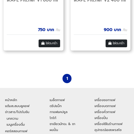
IKAPE Pitcher V1 600 ml
IKAPE Pitcher V2 400 ml
750
บาท
900
บาท
/ใบ
/ใบ
ใส่ตะกร้า
ใส่ตะกร้า
1
หน้าหลัก
เมล็ดกาแฟ
เครื่องชงกาแฟ
แต้มสะสมบลูคอฟ
ดริปแบ็ก
เครื่องบดกาแฟ
ข่าวสาร/โปรโมชัน
กาแฟแคปซูล
เครื่องคั่วกาแฟ
โกโก้
เครื่องปั่น
บทความ
ชาเขียวมัทฉะ & ชา
เครื่องใช้ในร้านกาแฟ
เมนูเครื่องดื่ม
ผงปั่น
อุปกรณ์เอสเพรสโซ
คอร์สสอนกาแฟ