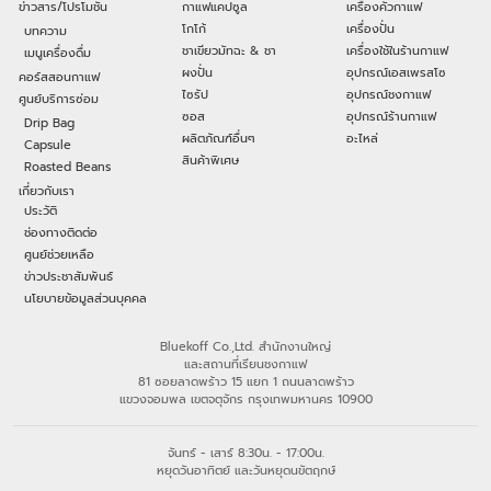
ข่าวสาร/โปรโมชัน
กาแฟแคปซูล
เครื่องคั่วกาแฟ
โกโก้
เครื่องปั่น
บทความ
ชาเขียวมัทฉะ & ชา
เครื่องใช้ในร้านกาแฟ
เมนูเครื่องดื่ม
ผงปั่น
อุปกรณ์เอสเพรสโซ
คอร์สสอนกาแฟ
ไซรัป
อุปกรณ์ชงกาแฟ
ศูนย์บริการซ่อม
ซอส
อุปกรณ์ร้านกาแฟ
Drip Bag
ผลิตภัณฑ์อื่นๆ
อะไหล่
Capsule
สินค้าพิเศษ
Roasted Beans
เกี่ยวกับเรา
ประวัติ
ช่องทางติดต่อ
ศูนย์ช่วยเหลือ
ข่าวประชาสัมพันธ์
นโยบายข้อมูลส่วนบุคคล
Bluekoff Co.,Ltd. สำนักงานใหญ่
และสถานที่เรียนชงกาแฟ
81 ซอยลาดพร้าว 15 แยก 1 ถนนลาดพร้าว
แขวงจอมพล เขตจตุจักร กรุงเทพมหานคร 10900
จันทร์ - เสาร์ 8:30น. - 17:00น.
หยุดวันอาทิตย์ และวันหยุดนขัตฤกษ์