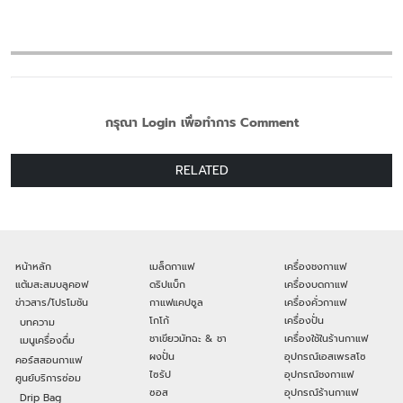
กรุณา Login เพื่อทำการ Comment
RELATED
หน้าหลัก
เมล็ดกาแฟ
เครื่องชงกาแฟ
แต้มสะสมบลูคอฟ
ดริปแบ็ก
เครื่องบดกาแฟ
ข่าวสาร/โปรโมชัน
กาแฟแคปซูล
เครื่องคั่วกาแฟ
โกโก้
เครื่องปั่น
บทความ
ชาเขียวมัทฉะ & ชา
เครื่องใช้ในร้านกาแฟ
เมนูเครื่องดื่ม
ผงปั่น
อุปกรณ์เอสเพรสโซ
คอร์สสอนกาแฟ
ไซรัป
อุปกรณ์ชงกาแฟ
ศูนย์บริการซ่อม
ซอส
อุปกรณ์ร้านกาแฟ
Drip Bag