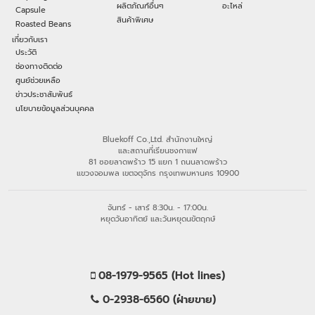
ผลิตภัณฑ์อื่นๆ
อะไหล่
Capsule
สินค้าพิเศษ
Roasted Beans
เกี่ยวกับเรา
ประวัติ
ช่องทางติดต่อ
ศูนย์ช่วยเหลือ
ข่าวประชาสัมพันธ์
นโยบายข้อมูลส่วนบุคคล
Bluekoff Co.,Ltd. สำนักงานใหญ่
และสถานที่เรียนชงกาแฟ
81 ซอยลาดพร้าว 15 แยก 1 ถนนลาดพร้าว
แขวงจอมพล เขตจตุจักร กรุงเทพมหานคร 10900
จันทร์ - เสาร์ 8:30น. - 17:00น.
หยุดวันอาทิตย์ และวันหยุดนขัตฤกษ์
08-1979-9565 (Hot lines)
0-2938-6560 (ฝ่ายขาย)