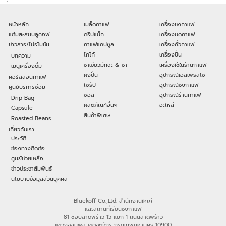
หน้าหลัก
เมล็ดกาแฟ
เครื่องชงกาแฟ
แต้มสะสมบลูคอฟ
ดริปแบ็ก
เครื่องบดกาแฟ
ข่าวสาร/โปรโมชัน
กาแฟแคปซูล
เครื่องคั่วกาแฟ
โกโก้
เครื่องปั่น
บทความ
ชาเขียวมัทฉะ & ชา
เครื่องใช้ในร้านกาแฟ
เมนูเครื่องดื่ม
ผงปั่น
อุปกรณ์เอสเพรสโซ
คอร์สสอนกาแฟ
ไซรัป
อุปกรณ์ชงกาแฟ
ศูนย์บริการซ่อม
ซอส
อุปกรณ์ร้านกาแฟ
Drip Bag
ผลิตภัณฑ์อื่นๆ
อะไหล่
Capsule
สินค้าพิเศษ
Roasted Beans
เกี่ยวกับเรา
ประวัติ
ช่องทางติดต่อ
ศูนย์ช่วยเหลือ
ข่าวประชาสัมพันธ์
นโยบายข้อมูลส่วนบุคคล
Bluekoff Co.,Ltd. สำนักงานใหญ่
และสถานที่เรียนชงกาแฟ
81 ซอยลาดพร้าว 15 แยก 1 ถนนลาดพร้าว
แขวงจอมพล เขตจตุจักร กรุงเทพมหานคร 10900