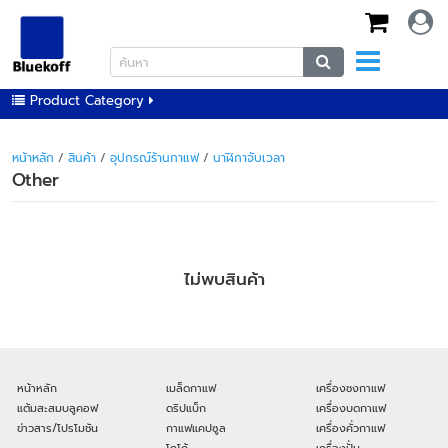
Product Category
หน้าหลัก
/
สินค้า
/
อุปกรณ์ร้านกาแฟ
/
นาฬิกาจับเวลา
Other
ไม่พบสินค้า
หน้าหลัก
เมล็ดกาแฟ
เครื่องชงกาแฟ
แต้มสะสมบลูคอฟ
ดริปแบ็ก
เครื่องบดกาแฟ
ข่าวสาร/โปรโมชัน
กาแฟแคปซูล
เครื่องคั่วกาแฟ