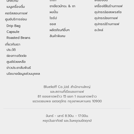
โกโก้
เครื่องปั่น
บทความ
ชาเขียวมัทฉะ & ชา
เครื่องใช้ในร้านกาแฟ
เมนูเครื่องดื่ม
ผงปั่น
อุปกรณ์เอสเพรสโซ
คอร์สสอนกาแฟ
ไซรัป
อุปกรณ์ชงกาแฟ
ศูนย์บริการซ่อม
ซอส
อุปกรณ์ร้านกาแฟ
Drip Bag
ผลิตภัณฑ์อื่นๆ
อะไหล่
Capsule
สินค้าพิเศษ
Roasted Beans
เกี่ยวกับเรา
ประวัติ
ช่องทางติดต่อ
ศูนย์ช่วยเหลือ
ข่าวประชาสัมพันธ์
นโยบายข้อมูลส่วนบุคคล
Bluekoff Co.,Ltd. สำนักงานใหญ่
และสถานที่เรียนชงกาแฟ
81 ซอยลาดพร้าว 15 แยก 1 ถนนลาดพร้าว
แขวงจอมพล เขตจตุจักร กรุงเทพมหานคร 10900
จันทร์ - เสาร์ 8:30น. - 17:00น.
หยุดวันอาทิตย์ และวันหยุดนขัตฤกษ์