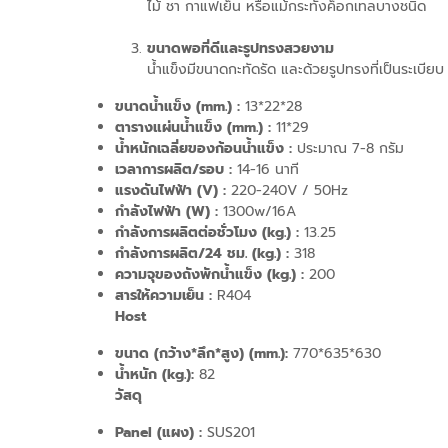
ไม้ ชา กาแฟเย็น หรือแม้กระทั่งค็อกเทลบางชนิด
ขนาดพอที่ดีและรูปทรงสวยงาม
น้ำแข็งมีขนาดกะทัดรัด และด้วยรูปทรงที่เป็นระเบียบ (ท
ขนาดน้ำแข็ง (
mm.) :
13*22*28
ตารางแผ่นน้ำแข็ง (
mm.) :
11*29
น้ำหนักเฉลี่ยของก้อนน้ำแข็ง
:
ประมาณ 7-8 กรัม
เวลาการผลิต/รอบ
:
14-16 นาที
แรงดันไฟฟ้า (V)
:
220-240V / 50Hz
กำลังไฟฟ้า (W)
:
1300w/16A
กำลังการผลิตต่อชั่วโมง (kg.) :
13.25
กำลังการผลิต/24 ชม. (kg.
) :
318
ความจุของถังพักน้ำแข็ง
(kg.
)
:
200
สารให้ความเย็น :
R404
Host
ขนาด
(กว้าง*ลึก*สูง) (mm.)
:
770*635*630
น้ำหนัก (
kg.)
:
82
วัสดุ
Panel (แผง) :
SUS201