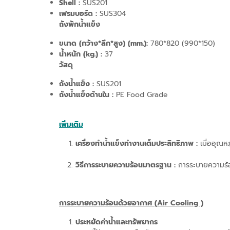
Shell :
SUS201
เฟรมบอร์ด
:
SUS304
ถังพักน้ำแข็ง
ขนาด
(กว้าง*ลึก*สูง) (mm.)
:
780*820 (990*150)
น้ำหนัก (
kg.)
:
37
วัสดุ
ถังน้ำแข็ง
:
SUS201
ถังน้ำแข็งด้านใน
:
PE Food Grade
เพิ่มเติม
เครื่องทำน้ำแข็งทำงานเต็มประสิทธิภาพ :
เมื่ออุณหภ
วิธีการระบายความร้อนมาตรฐาน :
การระบายความร้
การระบายความร้อนด้วยอากาศ (
Air Cooling )
ประหยัดค่าน้ำและทรัพยากร