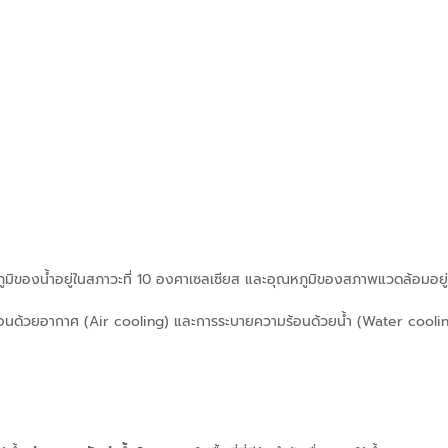
ูมิของน้ำอยู่ในสภาวะที่
10 องศาเซลเซียส และอุณหภูมิของสภาพแวดล้อมอยู่ท
อนด้วยอากาศ (
Air cooling) และการระบายความร้อนด้วยน้ำ (Water cooli