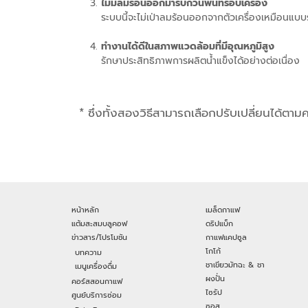
ไม่มีลมร้อนออกมารบกวนพื้นที่รอบเครื่อง
ระบบนี้จะไม่เป่าลมร้อนออกจากตัวเครื่องเหมือนแ
ทำงานได้ดีในสภาพแวดล้อมที่มีอุณหภูมิสูง
รักษาประสิทธิภาพการผลิตน้ำแข็งได้อย่างต่อเนื่อง
* ซึ่งทั้งสองวิธีสามารถเลือกปรับเปลี่ยนได้ตา
หน้าหลัก
เมล็ดกาแฟ
แต้มสะสมบลูคอฟ
ดริปแบ็ก
ข่าวสาร/โปรโมชัน
กาแฟแคปซูล
โกโก้
บทความ
ชาเขียวมัทฉะ & ชา
เมนูเครื่องดื่ม
ผงปั่น
คอร์สสอนกาแฟ
ไซรัป
ศูนย์บริการซ่อม
ซอส