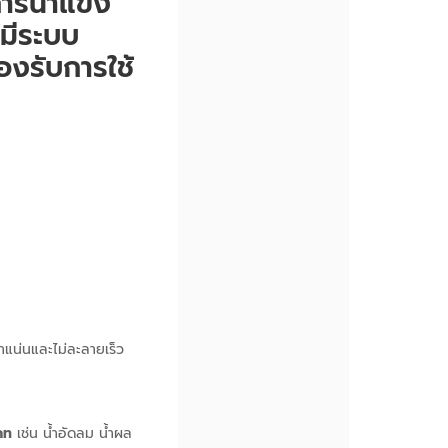
การน้ำแข็ง
มีระบบ
งรับการใช้
หนาแน่นและไม่ละลายเร็ว
ภท
เช่น น้ำอัดลม น้ำผล