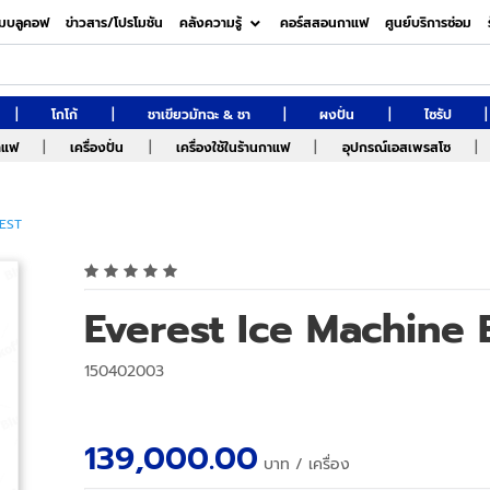
มบลูคอฟ
ข่าวสาร/โปรโมชัน
คลังความรู้
คอร์สสอนกาแฟ
ศูนย์บริการซ่อม
|
|
|
|
|
โกโก้
ชาเขียวมัทฉะ & ชา
ผงปั่น
ไซรัป
|
|
|
|
กาแฟ
เครื่องปั่น
เครื่องใช้ในร้านกาแฟ
อุปกรณ์เอสเพรสโซ
EST
Everest Ice Machine 
150402003
139,000.00
บาท
/ เครื่อง