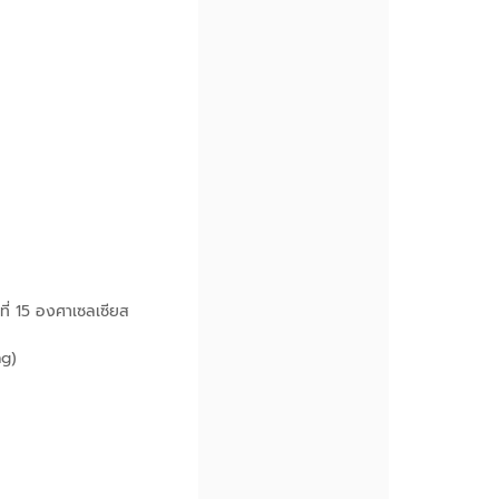
ี่ 15 องศาเซลเซียส
ng)