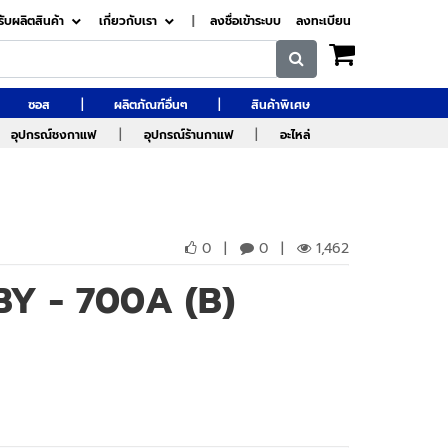
รับผลิตสินค้า
เกี่ยวกับเรา
|
ลงชื่อเข้าระบบ
ลงทะเบียน
|
|
ซอส
ผลิตภัณฑ์อื่นๆ
สินค้าพิเศษ
|
|
อุปกรณ์ชงกาแฟ
อุปกรณ์ร้านกาแฟ
อะไหล่
0
|
0
|
1,462
BY - 700A (B)