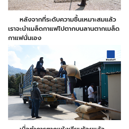
หลังจากที่ระดับความชื้นเหมาะสมแล้ว
เราจะนำเมล็ดกาแฟไปตากบนลานตากเมล็ด
กาแฟนั่นเอง