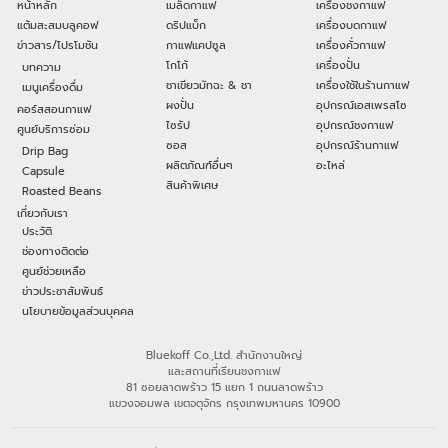
หน้าหลัก
เมล็ดกาแฟ
เครื่องชงกาแฟ
แต้มสะสมบลูคอฟ
ดริปแบ็ก
เครื่องบดกาแฟ
ข่าวสาร/โปรโมชัน
กาแฟแคปซูล
เครื่องคั่วกาแฟ
โกโก้
เครื่องปั่น
บทความ
ชาเขียวมัทฉะ & ชา
เครื่องใช้ในร้านกาแฟ
เมนูเครื่องดื่ม
ผงปั่น
อุปกรณ์เอสเพรสโซ
คอร์สสอนกาแฟ
ไซรัป
อุปกรณ์ชงกาแฟ
ศูนย์บริการซ่อม
ซอส
อุปกรณ์ร้านกาแฟ
Drip Bag
ผลิตภัณฑ์อื่นๆ
อะไหล่
Capsule
สินค้าพิเศษ
Roasted Beans
เกี่ยวกับเรา
ประวัติ
ช่องทางติดต่อ
ศูนย์ช่วยเหลือ
ข่าวประชาสัมพันธ์
นโยบายข้อมูลส่วนบุคคล
Bluekoff Co.,Ltd. สำนักงานใหญ่
และสถานที่เรียนชงกาแฟ
81 ซอยลาดพร้าว 15 แยก 1 ถนนลาดพร้าว
แขวงจอมพล เขตจตุจักร กรุงเทพมหานคร 10900