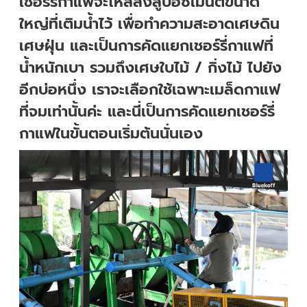
เชอร์รี่กาแฟจะไหลลงสู่บ่อซีเมนต์ขนาด
ใหญ่ที่เติมน้ำไว้ เพื่อทำความสะอาดเศษดิน
เศษฝุ่น และเป็นการคัดแยกเชอร์รี่กาแฟที่
น้ำหนักเบา รวมถึงเศษใบไม้ / กิ่งไม้ ไปยัง
อีกบ่อหนึ่ง เราจะเลือกใช้เฉพาะเมล็ดกาแฟ
ที่จมเท่านั้นค่ะ และนี่เป็นการคัดแยกเชอร์รี่
กาแฟในขั้นตอนเริ่มต้นนั่นเอง