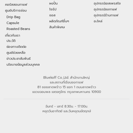
ผงปั่น
อุปกรณ์เอสเพรสโซ
คอร์สสอนกาแฟ
ไซรัป
อุปกรณ์ชงกาแฟ
ศูนย์บริการซ่อม
ซอส
อุปกรณ์ร้านกาแฟ
Drip Bag
ผลิตภัณฑ์อื่นๆ
อะไหล่
Capsule
สินค้าพิเศษ
Roasted Beans
เกี่ยวกับเรา
ประวัติ
ช่องทางติดต่อ
ศูนย์ช่วยเหลือ
ข่าวประชาสัมพันธ์
นโยบายข้อมูลส่วนบุคคล
Bluekoff Co.,Ltd. สำนักงานใหญ่
และสถานที่เรียนชงกาแฟ
81 ซอยลาดพร้าว 15 แยก 1 ถนนลาดพร้าว
แขวงจอมพล เขตจตุจักร กรุงเทพมหานคร 10900
จันทร์ - เสาร์ 8:30น. - 17:00น.
หยุดวันอาทิตย์ และวันหยุดนขัตฤกษ์