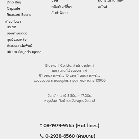
ซอส
อุปกรณ์ร้านกาแฟ
Drip Bag
ผลิตภัณฑ์อื่นๆ
อะไหล่
Capsule
สินค้าพิเศษ
Roasted Beans
เกี่ยวกับเรา
ประวัติ
ช่องทางติดต่อ
ศูนย์ช่วยเหลือ
ข่าวประชาสัมพันธ์
นโยบายข้อมูลส่วนบุคคล
Bluekoff Co.,Ltd. สำนักงานใหญ่
และสถานที่เรียนชงกาแฟ
81 ซอยลาดพร้าว 15 แยก 1 ถนนลาดพร้าว
แขวงจอมพล เขตจตุจักร กรุงเทพมหานคร 10900
จันทร์ - เสาร์ 8:30น. - 17:00น.
หยุดวันอาทิตย์ และวันหยุดนขัตฤกษ์
08-1979-9565 (Hot lines)
0-2938-6560 (ฝ่ายขาย)