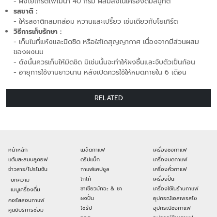
- ผงโยเกิร์ตโพโมนา 40 กรัม ผสมลงในเครื่องดื่มสมูทตี้
รสชาติ :
- ให้รสชาติกลมกล่อม หวานและเปรี้ยว เช่นเดียวกับโยเกิร์ต
วิธีการเก็บรักษา :
- เก็บในที่แห้งและมิดชิด หรือใส่โถสุญญากาศ เนื่องจากมีส่วนผสม
ของผงนม
- ดังนั้นควรเก็บให้มิดชิด มิเช่นนั้นจะทำให้ผงชื้นและจับตัวเป็นก้อน
- อายุการใช้งานยาวนาน หลังเปิดควรใช้ให้หมดภายใน 6 เดือน
RELATED
หน้าหลัก
เมล็ดกาแฟ
เครื่องชงกาแฟ
แต้มสะสมบลูคอฟ
ดริปแบ็ก
เครื่องบดกาแฟ
ข่าวสาร/โปรโมชัน
กาแฟแคปซูล
เครื่องคั่วกาแฟ
โกโก้
เครื่องปั่น
บทความ
ชาเขียวมัทฉะ & ชา
เครื่องใช้ในร้านกาแฟ
เมนูเครื่องดื่ม
ผงปั่น
อุปกรณ์เอสเพรสโซ
คอร์สสอนกาแฟ
ไซรัป
อุปกรณ์ชงกาแฟ
ศูนย์บริการซ่อม