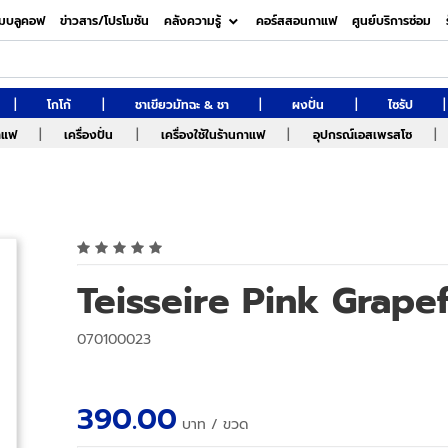
มบลูคอฟ
ข่าวสาร/โปรโมชัน
คลังความรู้
คอร์สสอนกาแฟ
ศูนย์บริการซ่อม
|
|
|
|
|
โกโก้
ชาเขียวมัทฉะ & ชา
ผงปั่น
ไซรัป
|
|
|
|
กาแฟ
เครื่องปั่น
เครื่องใช้ในร้านกาแฟ
อุปกรณ์เอสเพรสโซ
Teisseire Pink Grape
070100023
390.00
บาท
/ ขวด