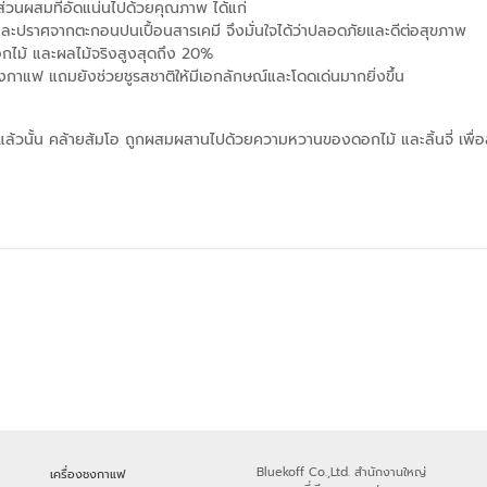
ยส่วนผสมที่อัดแน่นไปด้วยคุณภาพ ได้แก่
และปราศจากตะกอนปนเปื้อนสารเคมี จึงมั่นใจได้ว่าปลอดภัยและดีต่อสุขภาพ
ดอกไม้ และผลไม้จริงสูงสุดถึง 20%
งกาแฟ แถมยังช่วยชูรสชาติให้มีเอกลักษณ์และโดดเด่นมากยิ่งขึ้น
ล้วนั้น คล้ายส้มโอ ถูกผสมผสานไปด้วยความหวานของดอกไม้ และลิ้นจี่ เพื่อสร
Bluekoff Co.,Ltd. สำนักงานใหญ่
เครื่องชงกาแฟ