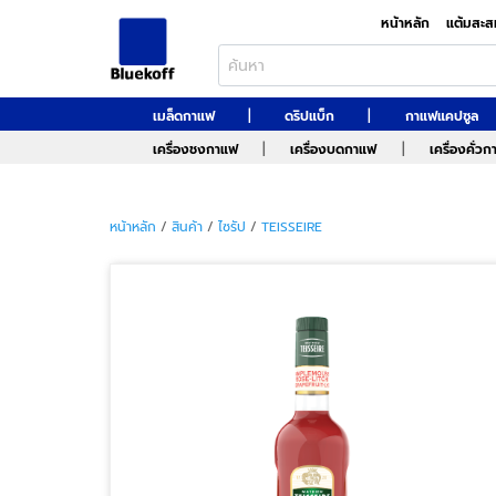
หน้าหลัก
แต้มสะส
|
|
เมล็ดกาแฟ
ดริปแบ็ก
กาแฟแคปซูล
|
|
เครื่องชงกาแฟ
เครื่องบดกาแฟ
เครื่องคั่ว
หน้าหลัก
/
สินค้า
/
ไซรัป
/
TEISSEIRE