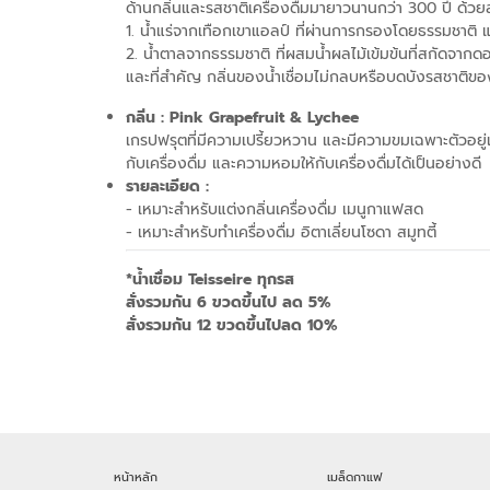
ด้านกลิ่นและรสชาติเครื่องดื่มมายาวนานกว่า 300 ปี ด้ว
1. น้ำแร่จากเทือกเขาแอลป์ ที่ผ่านการกรองโดยธรรมชาติ 
2. น้ำตาลจากธรรมชาติ ที่ผสมน้ำผลไม้เข้มข้นที่สกัดจาก
และที่สำคัญ กลิ่นของน้ำเชื่อมไม่กลบหรือบดบังรสชาติขอ
กลิ่น : Pink Grapefruit & Lychee
เกรปฟรุตที่มีความเปรี้ยวหวาน และมีความขมเฉพาะตัวอยู่แ
กับเครื่องดื่ม และความหอมให้กับเครื่องดื่มได้เป็นอย่างดี
รายละเอียด :
- เหมาะสำหรับแต่งกลิ่นเครื่องดื่ม เมนูกาแฟสด
- เหมาะสำหรับทำเครื่องดื่ม อิตาเลี่ยนโซดา สมูทตี้
*น้ำเชื่อม Teisseire ทุกรส
สั่งรวมกัน 6 ขวดขึ้นไป ลด 5%
สั่งรวมกัน 12 ขวดขึ้นไปลด 10%
หน้าหลัก
เมล็ดกาแฟ