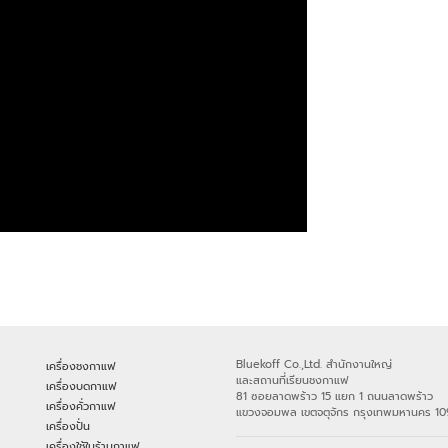
Bluekoff Co.,Ltd. สำนักงานใหญ่
เครื่องชงกาแฟ
และสถานที่เรียนชงกาแฟ
เครื่องบดกาแฟ
81 ซอยลาดพร้าว 15 แยก 1 ถนนลาดพร้าว
เครื่องคั่วกาแฟ
แขวงจอมพล เขตจตุจักร กรุงเทพมหานคร 1
เครื่องปั่น
เครื่องใช้ในร้านกาแฟ