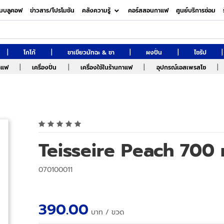
มบลูคอฟ
ข่าวสาร/โปรโมชัน
คลังความรู้
คอร์สสอนกาแฟ
ศูนย์บริการซ่อม
|
|
|
|
|
โกโก้
ชาเขียวมัทฉะ & ชา
ผงปั่น
ไซรัป
|
|
|
|
กาแฟ
เครื่องปั่น
เครื่องใช้ในร้านกาแฟ
อุปกรณ์เอสเพรสโซ
Teisseire Peach 700 
070100011
390.00
บาท
/ ขวด