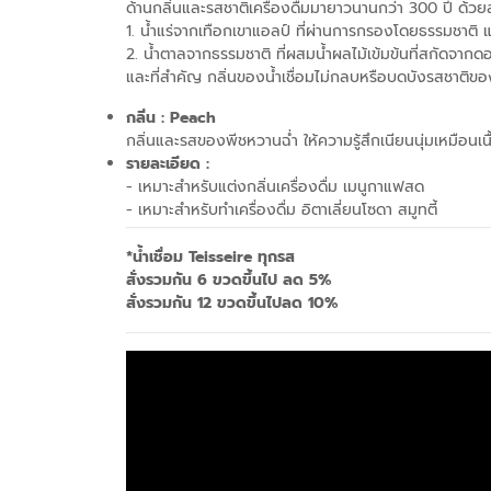
ด้านกลิ่นและรสชาติเครื่องดื่มมายาวนานกว่า 300 ปี ด้ว
1. น้ำแร่จากเทือกเขาแอลป์ ที่ผ่านการกรองโดยธรรมชาติ 
2. น้ำตาลจากธรรมชาติ ที่ผสมน้ำผลไม้เข้มข้นที่สกัดจาก
และที่สำคัญ กลิ่นของน้ำเชื่อมไม่กลบหรือบดบังรสชาติขอ
กลิ่น :
Peach
กลิ่นและรสของพีชหวานฉ่ำ ให้ความรู้สึกเนียนนุ่มเหมือนเน
รายละเอียด :
- เหมาะสำหรับแต่งกลิ่นเครื่องดื่ม เมนูกาแฟสด
- เหมาะสำหรับทำเครื่องดื่ม อิตาเลี่ยนโซดา สมูทตี้
*น้ำเชื่อม Teisseire ทุกรส
สั่งรวมกัน 6 ขวดขึ้นไป ลด 5%
สั่งรวมกัน 12 ขวดขึ้นไปลด 10%