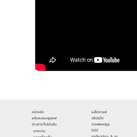
หน้าหลัก
เมล็ดกาแฟ
แต้มสะสมบลูคอฟ
ดริปแบ็ก
ข่าวสาร/โปรโมชัน
กาแฟแคปซูล
โกโก้
บทความ
ชาเขียวมัทฉะ & ชา
เมนูเครื่องดื่ม