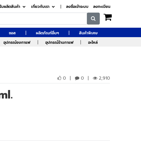
รับผลิตสินค้า
เกี่ยวกับเรา
|
ลงชื่อเข้าระบบ
ลงทะเบียน
|
|
ซอส
ผลิตภัณฑ์อื่นๆ
สินค้าพิเศษ
|
|
อุปกรณ์ชงกาแฟ
อุปกรณ์ร้านกาแฟ
อะไหล่
0
|
0
|
2,910
ml.