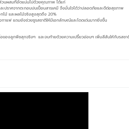
ยส่วนผสมที่อัดแน่นไปด้วยคุณภาพ ได้แก่
และปราศจากตะกอนปนเปื้อนสารเคมี จึงมั่นใจได้ว่าปลอดภัยและดีต่อสุขภาพ
ดอกไม้ และผลไม้จริงสูงสุดถึง 20%
งกาแฟ แถมยังช่วยชูรสชาติให้มีเอกลักษณ์และโดดเด่นมากยิ่งขึ้น
ื้อของลูกพีชสุกจริงๆ และจบท้ายด้วยความเปรี้ยวอ่อนๆ เพิ่มสีสันให้กับรสชาติ