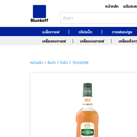
หน้าหลัก
แต้มสะส
|
|
เมล็ดกาแฟ
ดริปแบ็ก
กาแฟแคปซูล
|
|
เครื่องชงกาแฟ
เครื่องบดกาแฟ
เครื่องคั่ว
หน้าหลัก
/
สินค้า
/
ไซรัป
/
TEISSEIRE