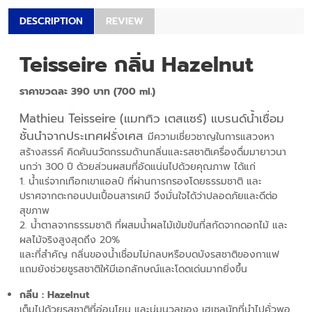
DESCRIPTION
REVIEW
Teisseire กลิ่น Hazelnut
ราคาขวดละ 390 บาท (700 ml.)
Mathieu Teisseire (แมททิว เตสแซร์) แบรนด์น้ำเชื่อม
ชั้นนำจากประเทศฝรั่งเศส
มีความเชี่ยวชาญในการแสวงหา
สร้างสรรค์ คิดค้นนวัตกรรมด้านกลิ่นและรสชาติเครื่องดื่มมายาวนา
นกว่า 300 ปี ด้วยส่วนผสมที่อัดแน่นไปด้วยคุณภาพ ได้แก่
1. น้ำแร่จากเทือกเขาแอลป์ ที่ผ่านการกรองโดยธรรมชาติ และ
ปราศจากตะกอนปนเปื้อนสารเคมี จึงมั่นใจได้ว่าปลอดภัยและดีต่อ
สุขภาพ
2. น้ำตาลจากธรรมชาติ ที่ผสมน้ำผลไม้เข้มข้นที่สกัดจากดอกไม้ และ
ผลไม้จริงสูงสุดถึง 20%
และที่สำคัญ กลิ่นของน้ำเชื่อมไม่กลบหรือบดบังรสชาติของกาแฟ
แถมยังช่วยชูรสชาติให้มีเอกลักษณ์และโดดเด่นมากยิ่งขึ้น
กลิ่น : Hazelnut
เต็มไปด้วยรสชาติที่อ่อนโยน และนุ่มนวลของ เฮเซลนัทที่นำไปคั่วพอ