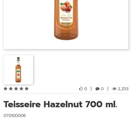
0
|
0
|
2,253
Teisseire Hazelnut 700 ml.
070100006