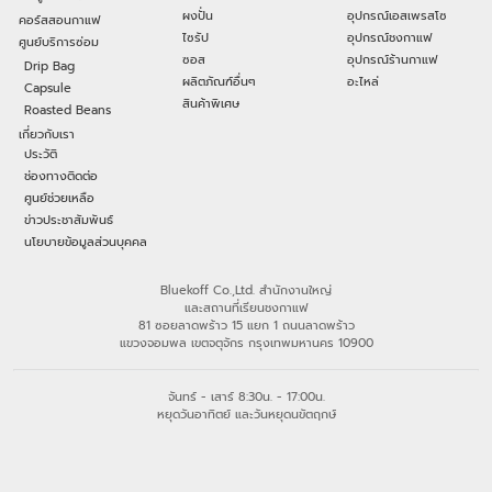
ผงปั่น
อุปกรณ์เอสเพรสโซ
คอร์สสอนกาแฟ
ไซรัป
อุปกรณ์ชงกาแฟ
ศูนย์บริการซ่อม
ซอส
อุปกรณ์ร้านกาแฟ
Drip Bag
ผลิตภัณฑ์อื่นๆ
อะไหล่
Capsule
สินค้าพิเศษ
Roasted Beans
เกี่ยวกับเรา
ประวัติ
ช่องทางติดต่อ
ศูนย์ช่วยเหลือ
ข่าวประชาสัมพันธ์
นโยบายข้อมูลส่วนบุคคล
Bluekoff Co.,Ltd. สำนักงานใหญ่
และสถานที่เรียนชงกาแฟ
81 ซอยลาดพร้าว 15 แยก 1 ถนนลาดพร้าว
แขวงจอมพล เขตจตุจักร กรุงเทพมหานคร 10900
จันทร์ - เสาร์ 8:30น. - 17:00น.
หยุดวันอาทิตย์ และวันหยุดนขัตฤกษ์