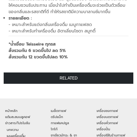
ให้หอมชวนรับประทาน เมื่อนำไปทำเป็นเครื่องดื่มจะช่วยเป็นตัวเชื่อม
ของกลิ่นและรสชาติที่ดี ทำให้รสชาติมีความบาลานซ์มากขึ้น
รายละเอียด :
- เหมาะสำหรับแต่งกลิ่นเครื่องดื่ม เมนูกาแฟสด
- เหมาะสำหรับทำเครื่องดื่ม อิตาเลี่ยนโซดา สมูทตี้
*น้ำเชื่อม Teisseire ทุกรส
สั่งรวมกัน 6 ขวดขึ้นไป ลด 5%
สั่งรวมกัน 12 ขวดขึ้นไปลด 10%
RELATED
หน้าหลัก
เมล็ดกาแฟ
เครื่องชงกาแฟ
แต้มสะสมบลูคอฟ
ดริปแบ็ก
เครื่องบดกาแฟ
ข่าวสาร/โปรโมชัน
กาแฟแคปซูล
เครื่องคั่วกาแฟ
โกโก้
เครื่องปั่น
บทความ
ชาเขียวมัทฉะ & ชา
เครื่องใช้ในร้านกาแฟ
เมนูเครื่องดื่ม