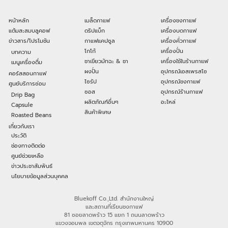
หน้าหลัก
เมล็ดกาแฟ
เครื่องชงกาแฟ
แต้มสะสมบลูคอฟ
ดริปแบ็ก
เครื่องบดกาแฟ
ข่าวสาร/โปรโมชัน
กาแฟแคปซูล
เครื่องคั่วกาแฟ
โกโก้
เครื่องปั่น
บทความ
ชาเขียวมัทฉะ & ชา
เครื่องใช้ในร้านกาแฟ
เมนูเครื่องดื่ม
ผงปั่น
อุปกรณ์เอสเพรสโซ
คอร์สสอนกาแฟ
ไซรัป
อุปกรณ์ชงกาแฟ
ศูนย์บริการซ่อม
ซอส
อุปกรณ์ร้านกาแฟ
Drip Bag
ผลิตภัณฑ์อื่นๆ
อะไหล่
Capsule
สินค้าพิเศษ
Roasted Beans
เกี่ยวกับเรา
ประวัติ
ช่องทางติดต่อ
ศูนย์ช่วยเหลือ
ข่าวประชาสัมพันธ์
นโยบายข้อมูลส่วนบุคคล
Bluekoff Co.,Ltd. สำนักงานใหญ่
และสถานที่เรียนชงกาแฟ
81 ซอยลาดพร้าว 15 แยก 1 ถนนลาดพร้าว
แขวงจอมพล เขตจตุจักร กรุงเทพมหานคร 10900