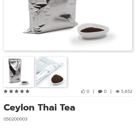
0
|
0
|
5,652
Ceylon Thai Tea
050200003