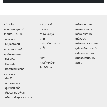
หน้าหลัก
เมล็ดกาแฟ
เครื่องชงกาแฟ
แต้มสะสมบลูคอฟ
ดริปแบ็ก
เครื่องบดกาแฟ
ข่าวสาร/โปรโมชัน
กาแฟแคปซูล
เครื่องคั่วกาแฟ
โกโก้
เครื่องปั่น
บทความ
ชาเขียวมัทฉะ & ชา
เครื่องใช้ในร้านกาแฟ
เมนูเครื่องดื่ม
ผงปั่น
อุปกรณ์เอสเพรสโซ
คอร์สสอนกาแฟ
ไซรัป
อุปกรณ์ชงกาแฟ
ศูนย์บริการซ่อม
ซอส
อุปกรณ์ร้านกาแฟ
Drip Bag
ผลิตภัณฑ์อื่นๆ
อะไหล่
Capsule
สินค้าพิเศษ
Roasted Beans
เกี่ยวกับเรา
ประวัติ
ช่องทางติดต่อ
ศูนย์ช่วยเหลือ
ข่าวประชาสัมพันธ์
นโยบายข้อมูลส่วนบุคคล