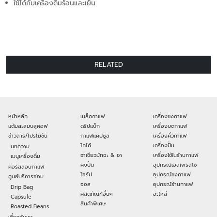
ใช้ได้กับเครื่องดื่มร้อนและเย็น
RELATED
หน้าหลัก
เมล็ดกาแฟ
เครื่องชงกาแฟ
แต้มสะสมบลูคอฟ
ดริปแบ็ก
เครื่องบดกาแฟ
ข่าวสาร/โปรโมชัน
กาแฟแคปซูล
เครื่องคั่วกาแฟ
โกโก้
เครื่องปั่น
บทความ
ชาเขียวมัทฉะ & ชา
เครื่องใช้ในร้านกาแฟ
เมนูเครื่องดื่ม
ผงปั่น
อุปกรณ์เอสเพรสโซ
คอร์สสอนกาแฟ
ไซรัป
อุปกรณ์ชงกาแฟ
ศูนย์บริการซ่อม
ซอส
อุปกรณ์ร้านกาแฟ
Drip Bag
ผลิตภัณฑ์อื่นๆ
อะไหล่
Capsule
สินค้าพิเศษ
Roasted Beans