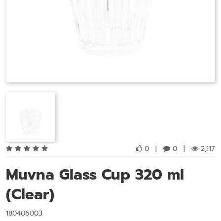
0
|
0
|
2,117
Muvna Glass Cup 320 ml
(Clear)
180406003