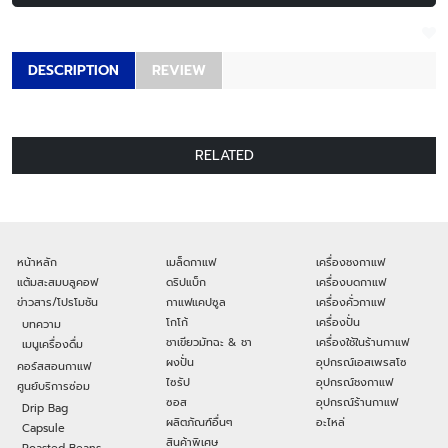
DESCRIPTION
REVIEW
RELATED
หน้าหลัก
เมล็ดกาแฟ
เครื่องชงกาแฟ
แต้มสะสมบลูคอฟ
ดริปแบ็ก
เครื่องบดกาแฟ
ข่าวสาร/โปรโมชัน
กาแฟแคปซูล
เครื่องคั่วกาแฟ
โกโก้
เครื่องปั่น
บทความ
ชาเขียวมัทฉะ & ชา
เครื่องใช้ในร้านกาแฟ
เมนูเครื่องดื่ม
ผงปั่น
อุปกรณ์เอสเพรสโซ
คอร์สสอนกาแฟ
ไซรัป
อุปกรณ์ชงกาแฟ
ศูนย์บริการซ่อม
ซอส
อุปกรณ์ร้านกาแฟ
Drip Bag
ผลิตภัณฑ์อื่นๆ
อะไหล่
Capsule
สินค้าพิเศษ