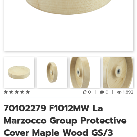
0
|
0
|
1,892
70102279 F1012MW La
Marzocco Group Protective
Cover Maple Wood GS/3