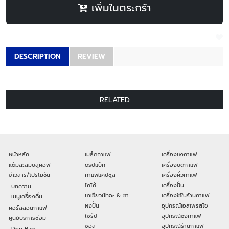
เพิ่มในตระกร้า
DESCRIPTION
REVIEW
RELATED
หน้าหลัก
เมล็ดกาแฟ
เครื่องชงกาแฟ
แต้มสะสมบลูคอฟ
ดริปแบ็ก
เครื่องบดกาแฟ
ข่าวสาร/โปรโมชัน
กาแฟแคปซูล
เครื่องคั่วกาแฟ
โกโก้
เครื่องปั่น
บทความ
ชาเขียวมัทฉะ & ชา
เครื่องใช้ในร้านกาแฟ
เมนูเครื่องดื่ม
ผงปั่น
อุปกรณ์เอสเพรสโซ
คอร์สสอนกาแฟ
ไซรัป
อุปกรณ์ชงกาแฟ
ศูนย์บริการซ่อม
ซอส
อุปกรณ์ร้านกาแฟ