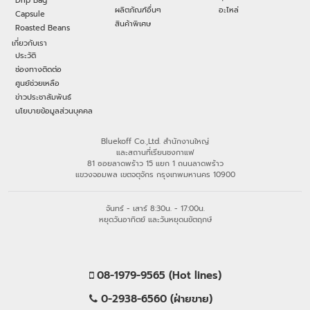
Drip Bag
ผลิตภัณฑ์อื่นๆ
อะไหล่
Capsule
สินค้าพิเศษ
Roasted Beans
เกี่ยวกับเรา
ประวัติ
ช่องทางติดต่อ
ศูนย์ช่วยเหลือ
ข่าวประชาสัมพันธ์
นโยบายข้อมูลส่วนบุคคล
Bluekoff Co.,Ltd. สำนักงานใหญ่
และสถานที่เรียนชงกาแฟ
81 ซอยลาดพร้าว 15 แยก 1 ถนนลาดพร้าว
แขวงจอมพล เขตจตุจักร กรุงเทพมหานคร 10900
จันทร์ - เสาร์ 8:30น. - 17:00น.
หยุดวันอาทิตย์ และวันหยุดนขัตฤกษ์
08-1979-9565 (Hot lines)
0-2938-6560 (ฝ่ายขาย)