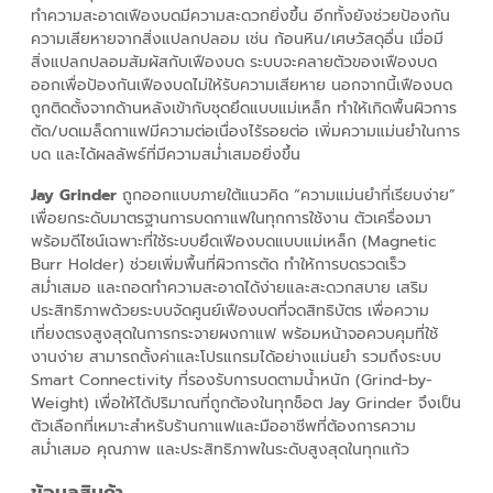
ทำความสะอาดเฟืองบดมีความสะดวกยิ่งขึ้น อีกทั้งยังช่วยป้องกัน
ความเสียหายจากสิ่งแปลกปลอม เช่น ก้อนหิน/เศษวัสดุอื่น เมื่อมี
สิ่งแปลกปลอมสัมผัสกับเฟืองบด ระบบจะคลายตัวของเฟืองบด
ออกเพื่อป้องกันเฟืองบดไม่ให้รับความเสียหาย นอกจากนี้เฟืองบด
ถูกติดตั้งจากด้านหลังเข้ากับชุดยึดแบบแม่เหล็ก ทำให้เกิดพื้นผิวการ
ตัด/บดเมล็ดกาแฟมีความต่อเนื่องไร้รอยต่อ เพิ่มความแม่นยำในการ
บด และได้ผลลัพธ์ที่มีความสม่ำเสมอยิ่งขึ้น
Jay Grinder
ถูกออกแบบภายใต้แนวคิด “ความแม่นยำที่เรียบง่าย”
เพื่อยกระดับมาตรฐานการบดกาแฟในทุกการใช้งาน ตัวเครื่องมา
พร้อมดีไซน์เฉพาะที่ใช้ระบบยึดเฟืองบดแบบแม่เหล็ก (
Magnetic
Burr Holder) ช่วยเพิ่มพื้นที่ผิวการตัด ทำให้การบดรวดเร็ว
สม่ำเสมอ และถอดทำความสะอาดได้ง่ายและสะดวกสบาย เสริม
ประสิทธิภาพด้วยระบบจัดศูนย์เฟืองบดที่จดสิทธิบัตร เพื่อความ
เที่ยงตรงสูงสุดในการกระจายผงกาแฟ พร้อมหน้าจอควบคุมที่ใช้
งานง่าย สามารถตั้งค่าและโปรแกรมได้อย่างแม่นยำ รวมถึงระบบ
Smart Connectivity
ที่รองรับการบดตามน้ำหนัก (
Grind-by-
Weight) เพื่อให้ได้ปริมาณที่ถูกต้องในทุกช็อต Jay Grinder
จึงเป็น
ตัวเลือกที่เหมาะสำหรับร้านกาแฟและมืออาชีพที่ต้องการความ
สม่ำเสมอ คุณภาพ และประสิทธิภาพในระดับสูงสุดในทุกแก้ว
ข้อมูลสินค้า