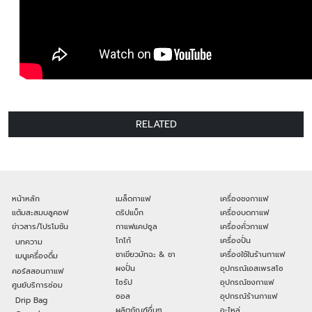
RELATED
หน้าหลัก
เมล็ดกาแฟ
เครื่องชงกาแฟ
แต้มสะสมบลูคอฟ
ดริปแบ็ก
เครื่องบดกาแฟ
ข่าวสาร/โปรโมชัน
กาแฟแคปซูล
เครื่องคั่วกาแฟ
โกโก้
เครื่องปั่น
บทความ
ชาเขียวมัทฉะ & ชา
เครื่องใช้ในร้านกาแฟ
เมนูเครื่องดื่ม
ผงปั่น
อุปกรณ์เอสเพรสโซ
คอร์สสอนกาแฟ
ไซรัป
อุปกรณ์ชงกาแฟ
ศูนย์บริการซ่อม
ซอส
อุปกรณ์ร้านกาแฟ
Drip Bag
ผลิตภัณฑ์อื่นๆ
อะไหล่