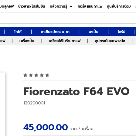
มบลูคอฟ
ข่าวสาร/โปรโมชัน
คลังความรู้
คอร์สสอนกาแฟ
ศูนย์บริการซ่อม
|
|
|
|
|
โกโก้
ชาเขียวมัทฉะ & ชา
ผงปั่น
ไซรัป
|
|
|
|
กาแฟ
เครื่องปั่น
เครื่องใช้ในร้านกาแฟ
อุปกรณ์เอสเพรสโซ
Fiorenzato F64 EVO
120200001
45,000.00
บาท
/ เครื่อง