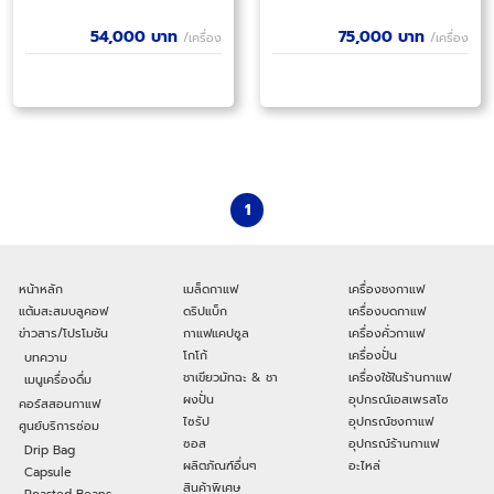
54,000
บาท
75,000
บาท
/เครื่อง
/เครื่อง
1
หน้าหลัก
เมล็ดกาแฟ
เครื่องชงกาแฟ
แต้มสะสมบลูคอฟ
ดริปแบ็ก
เครื่องบดกาแฟ
ข่าวสาร/โปรโมชัน
กาแฟแคปซูล
เครื่องคั่วกาแฟ
โกโก้
เครื่องปั่น
บทความ
ชาเขียวมัทฉะ & ชา
เครื่องใช้ในร้านกาแฟ
เมนูเครื่องดื่ม
ผงปั่น
อุปกรณ์เอสเพรสโซ
คอร์สสอนกาแฟ
ไซรัป
อุปกรณ์ชงกาแฟ
ศูนย์บริการซ่อม
ซอส
อุปกรณ์ร้านกาแฟ
Drip Bag
ผลิตภัณฑ์อื่นๆ
อะไหล่
Capsule
สินค้าพิเศษ
Roasted Beans