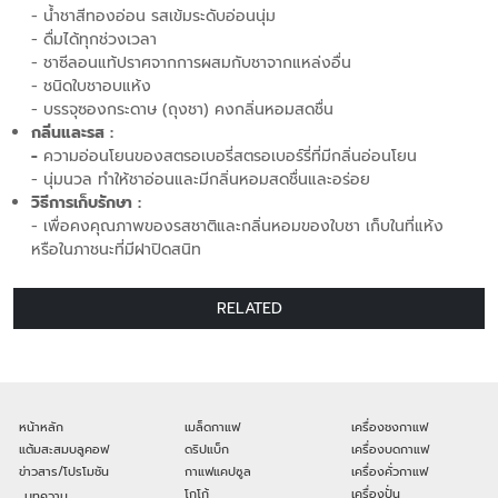
- น้ำชาสีทองอ่อน รสเข้มระดับอ่อนนุ่ม
- ดื่มได้ทุกช่วงเวลา
- ชาซีลอนแท้ปราศจากการผสมกับชาจากแหล่งอื่น
- ชนิดใบชาอบแห้ง
- บรรจุซองกระดาษ (ถุงชา) คงกลิ่นหอมสดชื่น
กลิ่นและรส :
-
ความอ่อนโยนของสตรอเบอรี่สตรอเบอร์รี่ที่มีกลิ่นอ่อนโยน
- นุ่มนวล ทำให้ชาอ่อนและมีกลิ่นหอมสดชื่นและอร่อย
วิธีการเก็บรักษา :
- เพื่อคงคุณภาพของรสชาติและกลิ่นหอมของใบชา เก็บในที่แห้ง
หรือในภาชนะที่มีฝาปิดสนิท
RELATED
หน้าหลัก
เมล็ดกาแฟ
เครื่องชงกาแฟ
แต้มสะสมบลูคอฟ
ดริปแบ็ก
เครื่องบดกาแฟ
ข่าวสาร/โปรโมชัน
กาแฟแคปซูล
เครื่องคั่วกาแฟ
โกโก้
เครื่องปั่น
บทความ