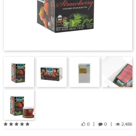
0
|
0
|
2,486