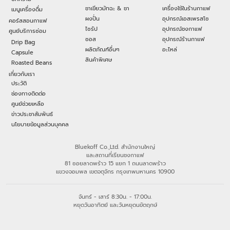
ชาเขียวมัทฉะ & ชา
เครื่องใช้ในร้านกาแฟ
เมนูเครื่องดื่ม
ผงปั่น
อุปกรณ์เอสเพรสโซ
คอร์สสอนกาแฟ
ไซรัป
อุปกรณ์ชงกาแฟ
ศูนย์บริการซ่อม
ซอส
อุปกรณ์ร้านกาแฟ
Drip Bag
ผลิตภัณฑ์อื่นๆ
อะไหล่
Capsule
สินค้าพิเศษ
Roasted Beans
เกี่ยวกับเรา
ประวัติ
ช่องทางติดต่อ
ศูนย์ช่วยเหลือ
ข่าวประชาสัมพันธ์
นโยบายข้อมูลส่วนบุคคล
Bluekoff Co.,Ltd. สำนักงานใหญ่
และสถานที่เรียนชงกาแฟ
81 ซอยลาดพร้าว 15 แยก 1 ถนนลาดพร้าว
แขวงจอมพล เขตจตุจักร กรุงเทพมหานคร 10900
จันทร์ - เสาร์ 8:30น. - 17:00น.
หยุดวันอาทิตย์ และวันหยุดนขัตฤกษ์