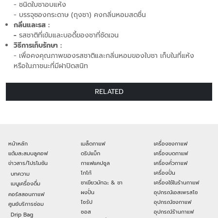
- ชนิดใบชาอบแห้ง
- บรรจุซองกระดาษ (ถุงชา) คงกลิ่นหอมสดชื่น
กลิ่นและรส :
-
รสชาติที่เข้มและบอดี้ของชาที่ชัดเจน
วิธีการเก็บรักษา :
- เพื่อคงคุณภาพของรสชาติและกลิ่นหอมของใบชา เก็บในที่แห้ง
หรือในภาชนะที่มีฝาปิดสนิท
RELATED
หน้าหลัก
เมล็ดกาแฟ
เครื่องชงกาแฟ
แต้มสะสมบลูคอฟ
ดริปแบ็ก
เครื่องบดกาแฟ
ข่าวสาร/โปรโมชัน
กาแฟแคปซูล
เครื่องคั่วกาแฟ
โกโก้
เครื่องปั่น
บทความ
ชาเขียวมัทฉะ & ชา
เครื่องใช้ในร้านกาแฟ
เมนูเครื่องดื่ม
ผงปั่น
อุปกรณ์เอสเพรสโซ
คอร์สสอนกาแฟ
ไซรัป
อุปกรณ์ชงกาแฟ
ศูนย์บริการซ่อม
ซอส
อุปกรณ์ร้านกาแฟ
Drip Bag