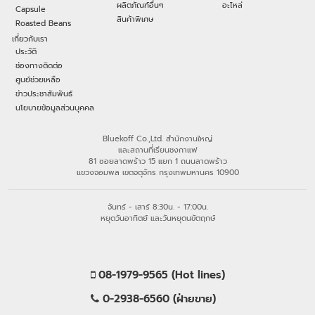
ผลิตภัณฑ์อื่นๆ
อะไหล่
Capsule
สินค้าพิเศษ
Roasted Beans
เกี่ยวกับเรา
ประวัติ
ช่องทางติดต่อ
ศูนย์ช่วยเหลือ
ข่าวประชาสัมพันธ์
นโยบายข้อมูลส่วนบุคคล
Bluekoff Co.,Ltd. สำนักงานใหญ่
และสถานที่เรียนชงกาแฟ
81 ซอยลาดพร้าว 15 แยก 1 ถนนลาดพร้าว
แขวงจอมพล เขตจตุจักร กรุงเทพมหานคร 10900
จันทร์ - เสาร์ 8:30น. - 17:00น.
หยุดวันอาทิตย์ และวันหยุดนขัตฤกษ์
08-1979-9565 (Hot lines)
0-2938-6560 (ฝ่ายขาย)