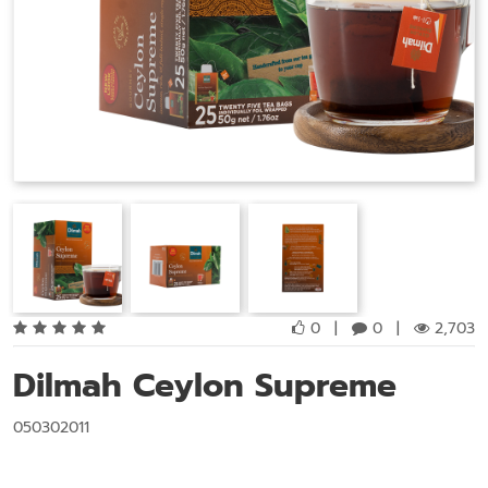
0
|
0
|
2,703
Dilmah Ceylon Supreme
050302011