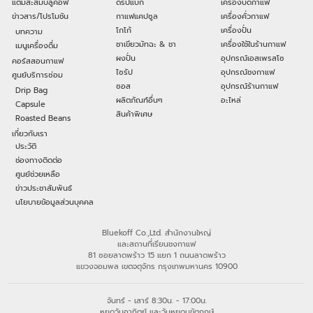
แต้มสะสมบลูคอฟ
ดริปแบ็ก
เครื่องบดกาแฟ
ข่าวสาร/โปรโมชัน
กาแฟแคปซูล
เครื่องคั่วกาแฟ
โกโก้
เครื่องปั่น
บทความ
ชาเขียวมัทฉะ & ชา
เครื่องใช้ในร้านกาแฟ
เมนูเครื่องดื่ม
ผงปั่น
อุปกรณ์เอสเพรสโซ
คอร์สสอนกาแฟ
ไซรัป
อุปกรณ์ชงกาแฟ
ศูนย์บริการซ่อม
ซอส
อุปกรณ์ร้านกาแฟ
Drip Bag
ผลิตภัณฑ์อื่นๆ
อะไหล่
Capsule
สินค้าพิเศษ
Roasted Beans
เกี่ยวกับเรา
ประวัติ
ช่องทางติดต่อ
ศูนย์ช่วยเหลือ
ข่าวประชาสัมพันธ์
นโยบายข้อมูลส่วนบุคคล
Bluekoff Co.,Ltd. สำนักงานใหญ่
และสถานที่เรียนชงกาแฟ
81 ซอยลาดพร้าว 15 แยก 1 ถนนลาดพร้าว
แขวงจอมพล เขตจตุจักร กรุงเทพมหานคร 10900
จันทร์ - เสาร์ 8:30น. - 17:00น.
หยุดวันอาทิตย์ และวันหยุดนขัตฤกษ์