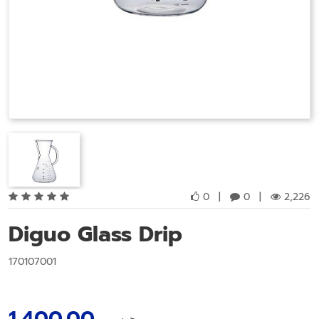
0
|
0
|
2,226
Diguo Glass Drip
170107001
1,400.00