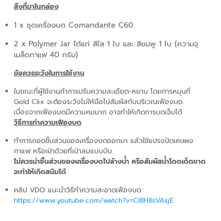
สิ่งที่มาในกล่อง
1 x ชุดเครื่องบด Comandante C60
2 x Polymer Jar ได้แก่ สีใส 1 ใบ และ สีชมพู 1 ใบ (ความจุ
เมล็ดกาแฟ 40 กรัม)
ข้อควรระวังในการใช้งาน
ในขณะที่ผู้ใช้งานทำการปรับความละเอียด-หยาบ โดยการหมุนที่
Gold Clix จะต้องระวังไม่ให้มือไปสัมผัสกับบริเวณเฟืองบด
เนื่องจากเฟืองบดมีความคมมาก อาจทำให้เกิดการบดเจ็บได้
วิธีการทำความเฟืองบด
ทำการถอดชิ้นส่วนของเครื่องบดออกมา แล้วใช้แปรงปัดเศษผง
กาแฟ หรือเป่าด้วยที่เป่าลมแบบบีบ
ไม่ควรนำชิ้นส่วนของเครื่องบดไปล้างน้ำ หรือสัมผัสน้ำโดดเด็ดขาด
จะทำให้เกิดสนิมได้
คลิป VDO แนะนำวิธีทำความสะอาดเฟืองบด
https://www.youtube.com/watch?v=CI8H8sVAsjE