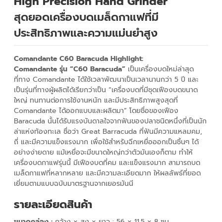
High Precision Hand Grinder
สุดยอดเครื่องบดเมล็ดกาแฟที่มี
ประสิทธิภาพและความแม่นยำสูง
Comandante C60 Baracuda Highlight:
Comandante รุ่น “C60 Baracuda”
เป็นเครื่องบดใหม่ล่าสุด
ที่ทาง Comandante ได้ใช้เวลาพัฒนาเป็นเวลานานกว่า 5 ปี และ
เป็นรุ่นที่ทางผู้ผลิตได้เรียกว่าเป็น “เครื่องบดที่มีชุดเฟืองบดขนาด
ใหญ่ ทนทานต่อการใช้งานหนัก และมีประสิทธิภาพสูงสุดที่
Comandante ได้ออกแบบและผลิตมา” โดยชื่อของเฟือง
Baracuda นั้นได้รับแรงบันดาลใจจากฟันของปลาชนิดหนึ่งที่เป็นนัก
ล่าแห่งท้องทะเล ชื่อว่า Great Barracuda ที่ฟันมีความแหลมคม,
ถี่ และมีความแข็งแรงมาก เพื่อใช้สำหรับฉีกเหยื่อออกเป็นชิ้นๆ ได้
อย่างง่ายดาย แม้เหยื่อจะมีขนาดใหญ่กว่าตัวมันเองก็ตาม ทำให้
เครื่องบดกาแฟรุ่นนี้ มีเฟืองบดที่คม และแข็งแรงมาก สามารถบด
เมล็ดกาแฟที่หลากหลาย และมีความละเอียดมาก ให้ผลลัพธ์ที่ยอด
เยี่ยมตามแบบฉบับมาตรฐานจากเยอรมันนี
รายละเอียดสินค้า
ขนาด
กล่อง :
กว้าง x สูง x ยาว : 56 x 11.5 x 8 ซม.