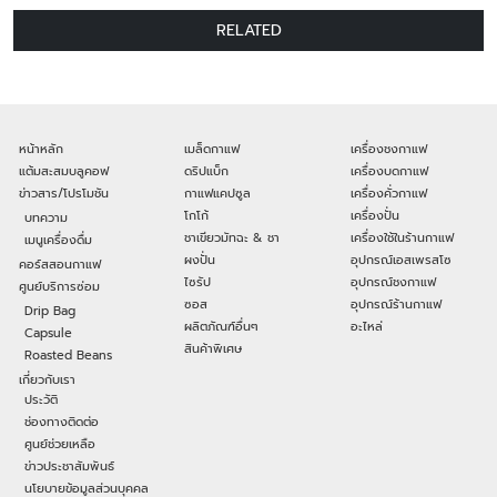
RELATED
หน้าหลัก
เมล็ดกาแฟ
เครื่องชงกาแฟ
แต้มสะสมบลูคอฟ
ดริปแบ็ก
เครื่องบดกาแฟ
ข่าวสาร/โปรโมชัน
กาแฟแคปซูล
เครื่องคั่วกาแฟ
โกโก้
เครื่องปั่น
บทความ
ชาเขียวมัทฉะ & ชา
เครื่องใช้ในร้านกาแฟ
เมนูเครื่องดื่ม
ผงปั่น
อุปกรณ์เอสเพรสโซ
คอร์สสอนกาแฟ
ไซรัป
อุปกรณ์ชงกาแฟ
ศูนย์บริการซ่อม
ซอส
อุปกรณ์ร้านกาแฟ
Drip Bag
ผลิตภัณฑ์อื่นๆ
อะไหล่
Capsule
สินค้าพิเศษ
Roasted Beans
เกี่ยวกับเรา
ประวัติ
ช่องทางติดต่อ
ศูนย์ช่วยเหลือ
ข่าวประชาสัมพันธ์
นโยบายข้อมูลส่วนบุคคล