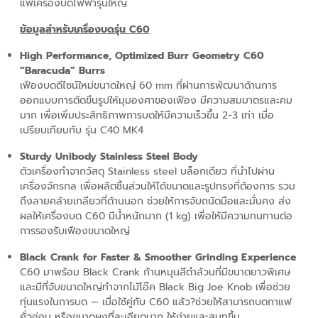
แพ้เครื่องบดไฟฟ้ารุ่นใหญ่
ข้อมูลสำหรับเครื่องบดรุ่น C60
High Performance, Optimized Burr Geometry C60
“Baracuda” Burrs
เฟืองบดดีไซน์ใหม่ขนาดใหญ่ 60 mm ที่ผ่านการพัฒนาด้านการ
ออกแบบการตัดขึนรูปให้มุมองศาของเฟือง มีความสมมาตรและคม
มาก เพื่อเพิ่มประสิทธิภาพการบดให้มีความเร็วขึ้น 2-3 เท่า เมื่อ
เปรียบเทียบกับ รุ่น C40 MK4
Sturdy Unibody Stainless Steel Body
ตัวเครื่องทำจากวัสดุ Stainless steel บล็อกเดียว ที่นำไปผ่าน
เครื่องจักรกล เพื่อผลิตชิ้นส่วนให้ได้ขนาดและรูปทรงที่ต้องการ รวม
ถึงลายคล้ายเกลียวที่ด้านนอก ช่วยให้การจับถนัดมือและมั่นคง ส่ง
ผลให้เครื่องบด C60 มีน้ำหนักมาก (1 kg) เพื่อให้มีความทนทานต่อ
การรองรับเฟืองขนาดใหญ่
Black Crank for Faster & Smoother Grinding Experience
C60 มาพร้อม Black Crank ก้านหมุนสีดำล้วนที่มีขนาดยาวพิเศษ
และมีที่จับขนาดใหญ่ทำจากไม้โอ๊ค Black Big Joe Knob เพื่อช่วย
ทุ่นแรงในการบด — เมื่อใช้คู่กับ C60 แล้ว?ช่วยให้สามารถบดกาแฟ
คั่วอ่อน หรือขนาดผงที่ละเอียดมาก ให้ง่ายและสมูทขึ้น