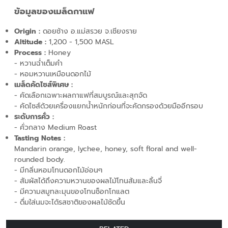
ข้อมูลของเมล็ดกาแฟ
Origin :
ดอยช้าง อ.แม่สรวย จ.เชียงราย
Altitude
:
1,200 - 1,500 MASL
Process :
Honey
- หวานฉ่ำเต็มคำ
- หอมหวานเหมือนดอกไม้
เมล็ดคัดไซส์พิเศษ
:
- คัดเลือกเฉพาะผลกาแฟที่สมบูรณ์และสุกจัด
- คัดไซส์ด้วยเครื่องแยกน้ำหนักก่อนที่จะคัดกรองด้วยมืออีกรอบ
ระดับการคั่ว :
- คั่วกลาง Medium Roast
Tasting Notes :
Mandarin orange, lychee, honey, soft floral and well-
rounded body.
- มีกลิ่นหอมโทนดอกไม้อ่อนๆ
- สัมผัสได้ถึงความหวานของผลไม้โทนส้มและลิ้นจี่
- มีความสมูทละมุนของโทนช็อกโกแลต
- ดื่มใส่นมจะได้รสชาติของผลไม้ชัดขึ้น