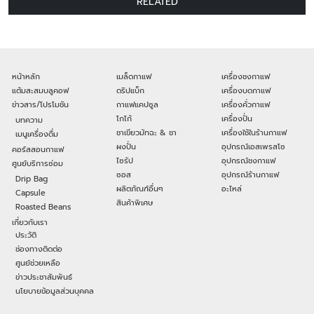
RELATED
หน้าหลัก
เมล็ดกาแฟ
เครื่องชงกาแฟ
แต้มสะสมบลูคอฟ
ดริปแบ็ก
เครื่องบดกาแฟ
ข่าวสาร/โปรโมชัน
กาแฟแคปซูล
เครื่องคั่วกาแฟ
โกโก้
เครื่องปั่น
บทความ
ชาเขียวมัทฉะ & ชา
เครื่องใช้ในร้านกาแฟ
เมนูเครื่องดื่ม
ผงปั่น
อุปกรณ์เอสเพรสโซ
คอร์สสอนกาแฟ
ไซรัป
อุปกรณ์ชงกาแฟ
ศูนย์บริการซ่อม
ซอส
อุปกรณ์ร้านกาแฟ
Drip Bag
ผลิตภัณฑ์อื่นๆ
อะไหล่
Capsule
สินค้าพิเศษ
Roasted Beans
เกี่ยวกับเรา
ประวัติ
ช่องทางติดต่อ
ศูนย์ช่วยเหลือ
ข่าวประชาสัมพันธ์
นโยบายข้อมูลส่วนบุคคล