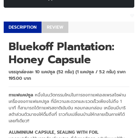
DESCRIPTION
REVIEW
Bluekoff Plantation:
Honey Capsule
บรรจุกล่องละ 10 แคปซูล (52 กรัม) (1 แคปซูล / 5.2 กรัม) ราคา
195.00 บาท
กาแฟแคปซูล
หนึ่งในนวัตกรรมใหม่ในการชงกาแฟเอสเพรสโซผ่าน
เครื่องชงกาแฟแคปซูล ที่มีความสะดวกและรวดเร็วเพียงไม่ถึง 1
นาที ก็สามารถได้กาแฟรสชาติเข้มข้น หอมกลมกล่อม เหมือนมีบาริ
สต้าส่วนตัวมาชงให้ดื่มถึงที่ ราวกับเปลี่ยนบ้านให้กลายเป็นคาเฟ่ได้
เลยทีเดียว!!
ALUMINIUM CAPSULE, SEALING WITH FOIL