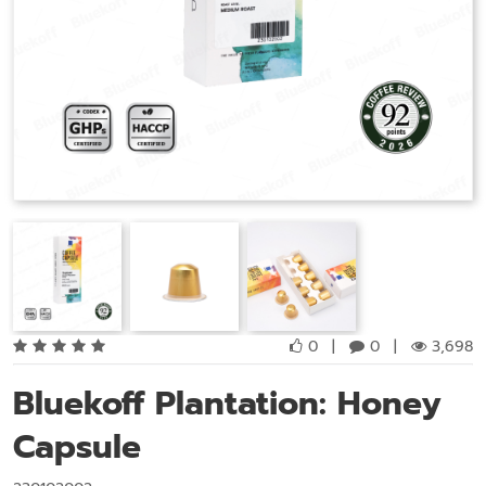
0
|
0
|
3,698
Bluekoff Plantation: Honey
Capsule