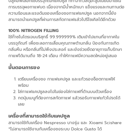
บลูคอฟเลือกใช้บรรจุภัณฑ์แคปซูล ที่ทำจากวัสดุอะลูมิเนียมมาใช้ใน
การบรรจุผงกาแฟบด เนื่องจากมีน้ำหนักเบา แข็งแรงและทนทานต่อ
ความร้อนและแรงดันของเครื่องชงกาแฟแคปซูล นอกจากนี้ยัง
สามารถนำแคปซูลที่ผ่านการสกัดกาแฟแล้วไปรีไซเคิลได้อีกด้วย
100% NITROGEN FILLING
ใช้ก๊าซไนโตรเจนบริสุทธิ์ 99.999999% เติมเข้าไปแทนที่อากาศใน
บรรจุภัณฑ์ เพื่อชะลอการเสื่อมคุณภาพด้านกลิ่น ป้องกันการเกิด
กลิ่นหืน หรือกลิ่นที่ไม่พึงประสงค์ และยังช่วยยืดอายุการเก็บรักษา
กาแฟได้นานถึง 18-24 เดือน ทำให้กาแฟมีความสดใหม่อยู่เสมอ
ขั้นตอนการชง
เตรียมเครื่องชง กาแฟแคปซูล และแก้วรองช็อตกาแฟให้
พร้อม
ใส่กาแฟแคปซูลลงไปในช่องใส่กาแฟที่ด้านบนตัวเครื่อง
กดปุ่มเมนูที่ต้องการสกัดกาแฟ แล้วรอรับกาแฟแก้วโปรดได้
เลย
เครื่องที่สามารถใช้กับแคปซูล
สามารถใช้กับเครื่อง Nespresso บางรุ่น และ Xioami Scishare
*ไม่สามารถใช้งานกับเครื่องชงระบบ Dolce Gusto ได้