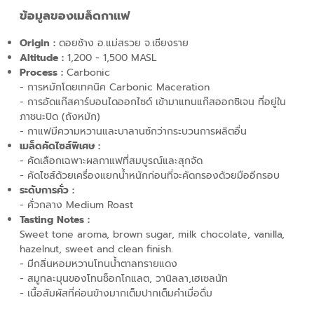
ข้อมูลของเมล็ดกาแฟ
Origin :
ดอยช้าง อ.แม่สรวย จ.เชียงราย
Altitude
:
1,200 - 1,500 MASL
Process :
Carbonic
- การหมักโดยเทคนิค Carbonic Maceration
- การอัดแก๊สคาร์บอนไดออกไซด์ เข้ามาแทนแก๊สออกซิเจน ที่อยู่ใน
ภาชนะปิด (ถังหมัก)
- กาแฟมีความหวานและบาลานซ์กว่ากระบวนการผลิตอื่น
เมล็ดคัดไซส์พิเศษ
:
- คัดเลือกเฉพาะผลกาแฟที่สมบูรณ์และสุกจัด
- คัดไซส์ด้วยเครื่องแยกน้ำหนักก่อนที่จะคัดกรองด้วยมืออีกรอบ
ระดับการคั่ว :
- คั่วกลาง Medium Roast
Tasting Notes :
Sweet tone aroma, brown sugar, milk chocolate, vanilla,
hazelnut, sweet and clean finish.
- มีกลิ่นหอมหวานโทนน้ำตาลทรายแดง
- สมูทละมุนของโทนช็อกโกแลต, วานิลลา,เฮเซลนัท
- เนื้อสัมผัสที่ค่อนข้างมากเต็มปากเต็มคำเมื่อดื่ม