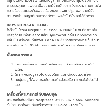
บลูคอฟเลือกใช้บรรจุภัณฑ์แคปซูล ที่ทำจากวัสดุอะลูมิเนียมมาใช้ใน
การบรรจุผงกาแฟบด เนื่องจากมีน้ำหนักเบา แข็งแรงและทนทานต่อ
ความร้อนและแรงดันของเครื่องชงกาแฟแคปซูล นอกจากนี้ยัง
สามารถนำแคปซูลที่ผ่านการสกัดกาแฟแล้วไปรีไซเคิลได้อีกด้วย
100% NITROGEN FILLING
ใช้ก๊าซไนโตรเจนบริสุทธิ์ 99.999999% เติมเข้าไปแทนที่อากาศใน
บรรจุภัณฑ์ เพื่อชะลอการเสื่อมคุณภาพด้านกลิ่น ป้องกันการเกิด
กลิ่นหืน หรือกลิ่นที่ไม่พึงประสงค์ และยังช่วยยืดอายุการเก็บรักษา
กาแฟได้นานถึง 18-24 เดือน ทำให้กาแฟมีความสดใหม่อยู่เสมอ
ขั้นตอนการชง
เตรียมเครื่องชง กาแฟแคปซูล และแก้วรองช็อตกาแฟให้
พร้อม
ใส่กาแฟแคปซูลลงไปในช่องใส่กาแฟที่ด้านบนตัวเครื่อง
กดปุ่มเมนูที่ต้องการสกัดกาแฟ แล้วรอรับกาแฟแก้วโปรดได้
เลย
เครื่องที่สามารถใช้กับแคปซูล
สามารถใช้กับเครื่อง Nespresso บางรุ่น และ Xioami Scishare
*ไม่สามารถใช้งานกับเครื่องชงระบบ Dolce Gusto ได้