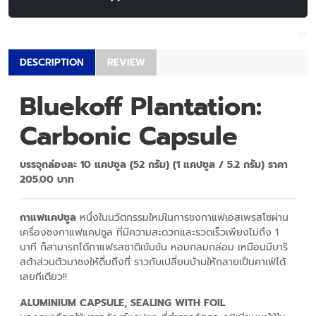
DESCRIPTION
REVIEW
Bluekoff Plantation:
Carbonic Capsule
บรรจุกล่องละ 10 แคปซูล (52 กรัม) (1 แคปซูล / 5.2 กรัม) ราคา
205.00 บาท
กาแฟแคปซูล
หนึ่งในนวัตกรรมใหม่ในการชงกาแฟเอสเพรสโซผ่าน
เครื่องชงกาแฟแคปซูล ที่มีความสะดวกและรวดเร็วเพียงไม่ถึง 1
นาที ก็สามารถได้กาแฟรสชาติเข้มข้น หอมกลมกล่อม เหมือนมีบาริ
สต้าส่วนตัวมาชงให้ดื่มถึงที่ ราวกับเปลี่ยนบ้านให้กลายเป็นคาเฟ่ได้
เลยทีเดียว!!
ALUMINIUM CAPSULE, SEALING WITH FOIL