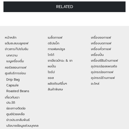
RELATED
หน้าหลัก
เมล็ดกาแฟ
เครื่องชงกาแฟ
แต้มสะสมบลูคอฟ
ดริปแบ็ก
เครื่องบดกาแฟ
ข่าวสาร/โปรโมชัน
กาแฟแคปซูล
เครื่องคั่วกาแฟ
โกโก้
เครื่องปั่น
บทความ
ชาเขียวมัทฉะ & ชา
เครื่องใช้ในร้านกาแฟ
เมนูเครื่องดื่ม
ผงปั่น
อุปกรณ์เอสเพรสโซ
คอร์สสอนกาแฟ
ไซรัป
อุปกรณ์ชงกาแฟ
ศูนย์บริการซ่อม
ซอส
อุปกรณ์ร้านกาแฟ
Drip Bag
ผลิตภัณฑ์อื่นๆ
อะไหล่
Capsule
สินค้าพิเศษ
Roasted Beans
เกี่ยวกับเรา
ประวัติ
ช่องทางติดต่อ
ศูนย์ช่วยเหลือ
ข่าวประชาสัมพันธ์
นโยบายข้อมูลส่วนบุคคล