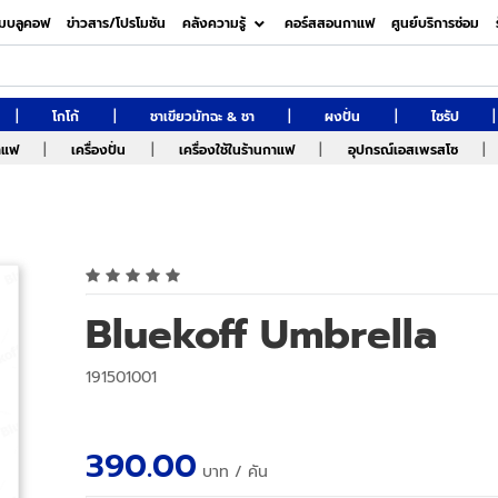
มบลูคอฟ
ข่าวสาร/โปรโมชัน
คลังความรู้
คอร์สสอนกาแฟ
ศูนย์บริการซ่อม
|
|
|
|
|
โกโก้
ชาเขียวมัทฉะ & ชา
ผงปั่น
ไซรัป
|
|
|
|
กาแฟ
เครื่องปั่น
เครื่องใช้ในร้านกาแฟ
อุปกรณ์เอสเพรสโซ
Bluekoff Umbrella
191501001
390.00
บาท
/ คัน