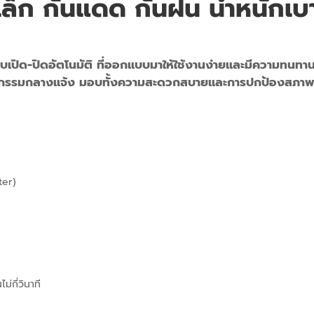
ล็ก กันแดด กั้นฝน น้ำหนักเ
ปิด-ปิดอัตโนมัติ ที่ออกแบบมาให้ใช้งานง่ายและมีความทนทาน
กิจกรรมกลางแจ้ง มอบทั้งความสะดวกสบายและการปกป้องสภาพ
ter)
่กี่วินาที