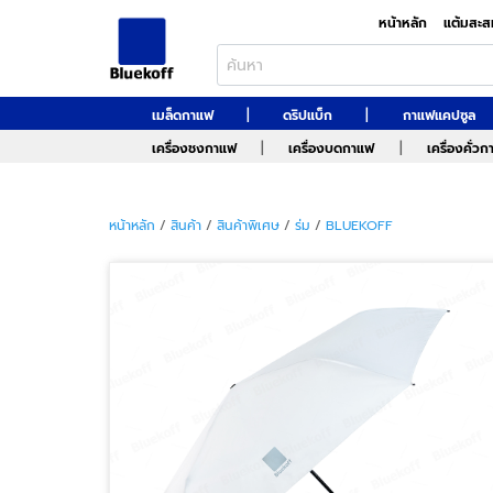
หน้าหลัก
แต้มสะส
|
|
เมล็ดกาแฟ
ดริปแบ็ก
กาแฟแคปซูล
|
|
เครื่องชงกาแฟ
เครื่องบดกาแฟ
เครื่องคั่ว
หน้าหลัก
/
สินค้า
/
สินค้าพิเศษ
/
ร่ม
/
BLUEKOFF