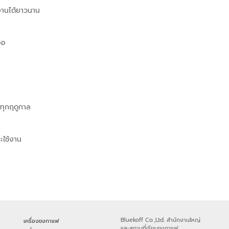
งานได้ยาวนาน
งอ
้ทุกฤดูกาล
ะใช้งาน
Bluekoff Co.,Ltd. สำนักงานใหญ่
เครื่องชงกาแฟ
และสถานที่เรียนชงกาแฟ