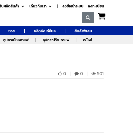
รับผลิตสินค้า
เกี่ยวกับเรา
|
ลงชื่อเข้าระบบ
ลงทะเบียน
|
|
ซอส
ผลิตภัณฑ์อื่นๆ
สินค้าพิเศษ
|
|
อุปกรณ์ชงกาแฟ
อุปกรณ์ร้านกาแฟ
อะไหล่
0
|
0
|
501