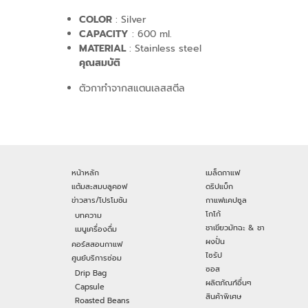
COLOR
: Silver
CAPACITY
: 600 ml.
MATERIAL
: Stainless steel
คุณสมบัติ
ตัวกาทำจากสแตนเลสสตีล
หน้าหลัก
เมล็ดกาแฟ
แต้มสะสมบลูคอฟ
ดริปแบ็ก
ข่าวสาร/โปรโมชัน
กาแฟแคปซูล
โกโก้
บทความ
ชาเขียวมัทฉะ & ชา
เมนูเครื่องดื่ม
ผงปั่น
คอร์สสอนกาแฟ
ไซรัป
ศูนย์บริการซ่อม
ซอส
Drip Bag
ผลิตภัณฑ์อื่นๆ
Capsule
สินค้าพิเศษ
Roasted Beans