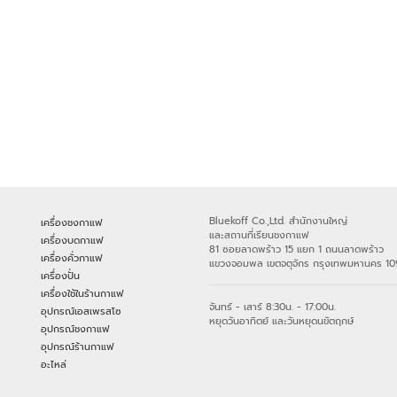
Bluekoff Co.,Ltd. สำนักงานใหญ่
เครื่องชงกาแฟ
และสถานที่เรียนชงกาแฟ
เครื่องบดกาแฟ
81 ซอยลาดพร้าว 15 แยก 1 ถนนลาดพร้าว
เครื่องคั่วกาแฟ
แขวงจอมพล เขตจตุจักร กรุงเทพมหานคร 1
เครื่องปั่น
เครื่องใช้ในร้านกาแฟ
จันทร์ - เสาร์ 8:30น. - 17:00น.
อุปกรณ์เอสเพรสโซ
หยุดวันอาทิตย์ และวันหยุดนขัตฤกษ์
อุปกรณ์ชงกาแฟ
อุปกรณ์ร้านกาแฟ
อะไหล่