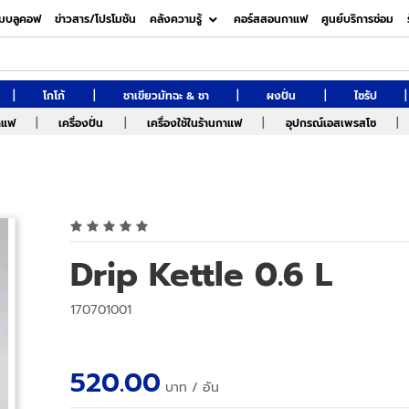
มบลูคอฟ
ข่าวสาร/โปรโมชัน
คลังความรู้
คอร์สสอนกาแฟ
ศูนย์บริการซ่อม
|
|
|
|
|
โกโก้
ชาเขียวมัทฉะ & ชา
ผงปั่น
ไซรัป
|
|
|
|
กาแฟ
เครื่องปั่น
เครื่องใช้ในร้านกาแฟ
อุปกรณ์เอสเพรสโซ
Drip Kettle 0.6 L
170701001
520.00
บาท
/ อัน