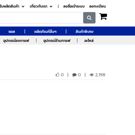
รับผลิตสินค้า
เกี่ยวกับเรา
|
ลงชื่อเข้าระบบ
ลงทะเบียน
|
|
ซอส
ผลิตภัณฑ์อื่นๆ
สินค้าพิเศษ
|
|
อุปกรณ์ชงกาแฟ
อุปกรณ์ร้านกาแฟ
อะไหล่
0
|
0
|
2,198