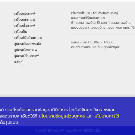
Bluekoff Co.,Ltd. สำนักงานใหญ่
เครื่องชงกาแฟ
และสถานที่เรียนชงกาแฟ
เครื่องบดกาแฟ
81 ซอยลาดพร้าว 15 แยก 1 ถนนลาดพร้าว
เครื่องคั่วกาแฟ
แขวงจอมพล เขตจตุจักร กรุงเทพมหานคร 1
เครื่องปั่น
เครื่องใช้ในร้านกาแฟ
จันทร์ - เสาร์ 8:30น. - 17:00น.
อุปกรณ์เอสเพรสโซ
หยุดวันอาทิตย์ และวันหยุดนขัตฤกษ์
อุปกรณ์ชงกาแฟ
อุปกรณ์ร้านกาแฟ
อะไหล่
ไซต์ รวมถึงเก็บรวบรวมข้อมูลสถิติต่างๆสำหรับใช้ในการวิเคราะห์และ
จสอบรายละเอียดได้ที่
นโยนบายข้อมูลส่วนบุคคล
และ
นโยบายการใช้
ต็มรูปแบบ
© 2026 BLUEKOFF, ALL RIGHT RESERVED