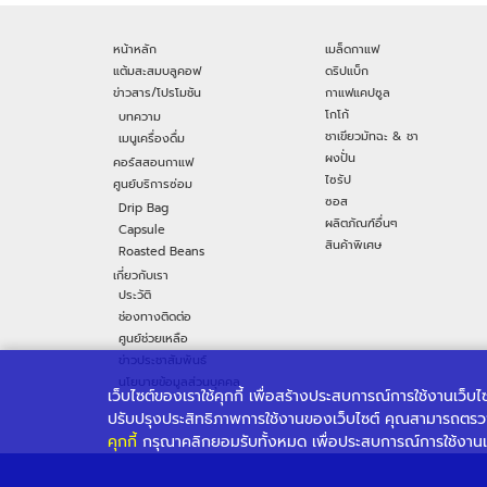
หน้าหลัก
เมล็ดกาแฟ
แต้มสะสมบลูคอฟ
ดริปแบ็ก
ข่าวสาร/โปรโมชัน
กาแฟแคปซูล
โกโก้
บทความ
ชาเขียวมัทฉะ & ชา
เมนูเครื่องดื่ม
ผงปั่น
คอร์สสอนกาแฟ
ไซรัป
ศูนย์บริการซ่อม
ซอส
Drip Bag
ผลิตภัณฑ์อื่นๆ
Capsule
สินค้าพิเศษ
Roasted Beans
เกี่ยวกับเรา
ประวัติ
ช่องทางติดต่อ
ศูนย์ช่วยเหลือ
ข่าวประชาสัมพันธ์
นโยบายข้อมูลส่วนบุคคล
เว็บไซต์ของเราใช้คุกกี้ เพื่อสร้างประสบการณ์การใช้งานเว็บ
ปรับปรุงประสิทธิภาพการใช้งานของเว็บไซต์ คุณสามารถตรว
คุกกี้
กรุณาคลิกยอมรับทั้งหมด เพื่อประสบการณ์การใช้งานเ