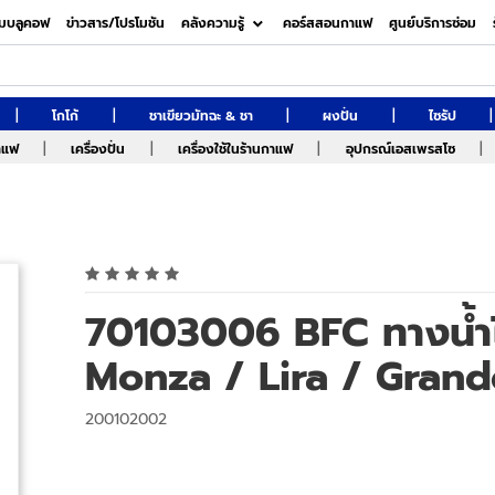
มบลูคอฟ
ข่าวสาร/โปรโมชัน
คลังความรู้
คอร์สสอนกาแฟ
ศูนย์บริการซ่อม
|
|
|
|
|
โกโก้
ชาเขียวมัทฉะ & ชา
ผงปั่น
ไซรัป
|
|
|
|
กาแฟ
เครื่องปั่น
เครื่องใช้ในร้านกาแฟ
อุปกรณ์เอสเพรสโซ
70103006 BFC ทางน้ำไ
Monza / Lira / Grand
200102002