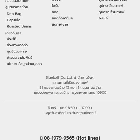
คอร์สสอนกาแฟ
ไซรัป
อุปกรณ์ชงกาแฟ
ศูนย์บริการซ่อม
ซอส
อุปกรณ์ร้านกาแฟ
Drip Bag
ผลิตภัณฑ์อื่นๆ
อะไหล่
Capsule
สินค้าพิเศษ
Roasted Beans
เกี่ยวกับเรา
ประวัติ
ช่องทางติดต่อ
ศูนย์ช่วยเหลือ
ข่าวประชาสัมพันธ์
นโยบายข้อมูลส่วนบุคคล
Bluekoff Co.,Ltd. สำนักงานใหญ่
และสถานที่เรียนชงกาแฟ
81 ซอยลาดพร้าว 15 แยก 1 ถนนลาดพร้าว
แขวงจอมพล เขตจตุจักร กรุงเทพมหานคร 10900
จันทร์ - เสาร์ 8:30น. - 17:00น.
หยุดวันอาทิตย์ และวันหยุดนขัตฤกษ์
08-1979-9565 (Hot lines)