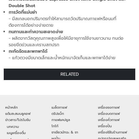
Double Shot
การวัดที่แม่นยำ
- มีสเกลบอกปริมาตรทำให้สามารถวัดปริมาณกาแฟหรือนมที่
ต้องการได้อย่างง่ายดาย
ทนทานและทำความสะอาดง่าย
- ผลิตจากวัสดุคุณภาพสูงเพื่อให้มีอายุการใช้งานยาวนาน ทนต่อ
รอยขีดข่วนและคราบสกปรก
กะทัดรัดและพกพาได้
- แก้วตวงมีขนาดเล็กและน้ำหนักเบาจัดเก็บและพกพาได้ง่าย
RELATED
หน้าหลัก
เมล็ดกาแฟ
เครื่องชงกาแฟ
แต้มสะสมบลูคอฟ
ดริปแบ็ก
เครื่องบดกาแฟ
ข่าวสาร/โปรโมชัน
กาแฟแคปซูล
เครื่องคั่วกาแฟ
โกโก้
เครื่องปั่น
บทความ
ชาเขียวมัทฉะ & ชา
เครื่องใช้ในร้านกาแฟ
เมนูเครื่องดื่ม
ผงปั่น
อุปกรณ์เอสเพรสโซ