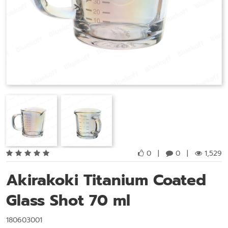
0
|
0
|
1,529
Akirakoki Titanium Coated
Glass Shot 70 ml
180603001