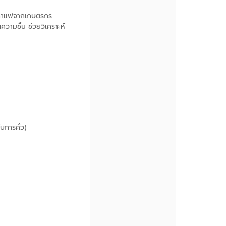
ารกาแฟจากเกษตรกร
วามชื้น ช่วยวิเคราะห์
บการคั่ว)