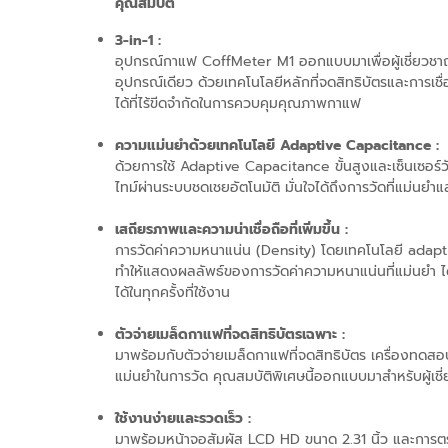
คุณสมบัติ
3-in-1 :
อุปกรณ์กาแฟ CoffMeter M1 ออกแบบมาเพื่อผู้เชี่ยวช
อุปกรณ์เดียว ด้วยเทคโนโลยีหลักที่จดสิทธิบัตรและการเ
ได้ที่ไร้ขีดจำกัดในการควบคุมคุณภาพกาแฟ
ความแม่นยำด้วยเทคโนโลยี
Adaptive Capacitance :
ด้วยการใช้ Adaptive Capacitance ขั้นสูงและเซ็นเซอร์
ไทม์ผ่านระบบชดเชยอัตโนมัติ มั่นใจได้ถึงการวัดที่แม่น
เสถียรภาพและความน่าเชื่อถือที่เพิ่มขึ้น :
การวัดค่าความหนาแน่น (Density) โดยเทคโนโลยี adapt
ทำให้แสดงผลลัพธ์ของการวัดค่าความหนาแน่นที่แม่นยำ ได้ข้
ได้ในทุกครั้งที่ใช้งาน
ตัวจ่ายเมล็ดกาแฟที่จดสิทธิบัตรเฉพาะ :
มาพร้อมกับตัวจ่ายเมล็ดกาแฟที่จดสิทธิบัตร เครื่องทด
แม่นยำในการวัด คุณสมบัติพิเศษนี้ออกแบบมาสำหรับผู้เ
ใช้งานง่ายและรวดเร็ว :
มาพร้อมหน้าจอสัมผัส LCD HD ขนาด 2.31 นิ้ว และการต