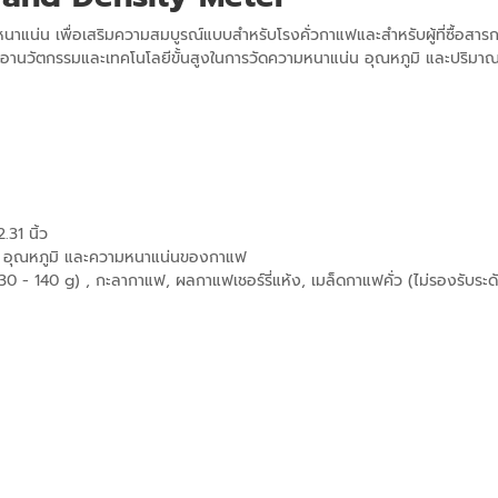
หนาแน่น เพื่อเสริมความสมบูรณ์แบบสำหรับโรงคั่วกาแฟและสำหรับผู้ที่ซื้อส
ำเอานวัตกรรมและเทคโนโลยีขั้นสูงในการวัดความหนาแน่น อุณหภูมิ และปริมาณค
31 นิ้ว
, อุณหภูมิ และความหนาแน่นของกาแฟ
 - 140 g) , กะลากาแฟ, ผลกาแฟเชอร์รี่แห้ง, เมล็ดกาแฟคั่ว (ไม่รองรับระดั