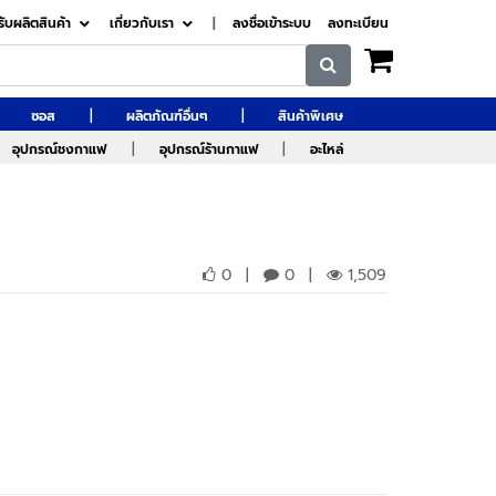
รับผลิตสินค้า
เกี่ยวกับเรา
|
ลงชื่อเข้าระบบ
ลงทะเบียน
|
|
ซอส
ผลิตภัณฑ์อื่นๆ
สินค้าพิเศษ
|
|
อุปกรณ์ชงกาแฟ
อุปกรณ์ร้านกาแฟ
อะไหล่
0
|
0
|
1,509