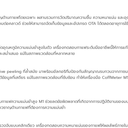
าญด้านกาแฟโดยเฉพาะ ผสานรวมการวัดปริมาณความชื้น ความหนาแน่น และอุณห
ชื่อมต่อคลาวด์ ช่วยให้สามารถจัดเก็บข้อมูลและอัปเกรด OTA ได้ตลอดอายุการ
วัดอุณหภูมิความแม่นยำสูงในตัว เครื่องทดสอบกาแฟระดับมืออาชีพนี้ให้การแก
ยำและสม่ำเสมอ แม้ในสภาพแวดล้อมที่หลากหลาย
ive peeling ที่ล้ำสมัย มาพร้อมอัลกอริทึมป้องกันสัญญาณรบกวนจากภาชนะ
อมูลที่เสถียร แม้ในสภาพแวดล้อมที่ซับซ้อน ทำให้เครื่องมือ CoffMeter M1 นี้ 
สอบกาแฟความแม่นยำสูง M1 ช่วยลดข้อผิดพลาดที่เกิดจากการปฏิบัติงานของมนุ
ชี่ยวชาญด้านกาแฟที่ต้องการความแม่นยำ
รวจจับแบบคลิกเดียว เครื่องทดสอบความหนาแน่นของกาแฟให้ผลลัพธ์ภายใน 1