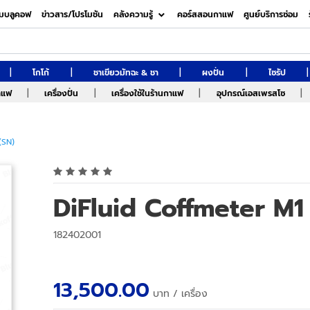
มบลูคอฟ
ข่าวสาร/โปรโมชัน
คลังความรู้
คอร์สสอนกาแฟ
ศูนย์บริการซ่อม
|
|
|
|
|
โกโก้
ชาเขียวมัทฉะ & ชา
ผงปั่น
ไซรัป
|
|
|
|
กาแฟ
เครื่องปั่น
เครื่องใช้ในร้านกาแฟ
อุปกรณ์เอสเพรสโซ
(SN)
DiFluid Coffmeter M1
182402001
13,500.00
บาท
/ เครื่อง