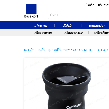
หน้าหลัก
แต้มสะส
|
|
เมล็ดกาแฟ
ดริปแบ็ก
กาแฟแคปซูล
|
|
เครื่องชงกาแฟ
เครื่องบดกาแฟ
เครื่องคั่ว
หน้าหลัก
/
สินค้า
/
อุปกรณ์ร้านกาแฟ
/
COLOR METER
/
DIFLUID 