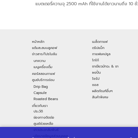
แบตเตอรี่ความจุ 2500 mAh ที่ใช้งานได้ยาวนานถึง 10 ชั
หน้าหลัก
เมล็ดกาแฟ
แต้มสะสมบลูคอฟ
ดริปแบ็ก
ข่าวสาร/โปรโมชัน
กาแฟแคปซูล
โกโก้
บทความ
ชาเขียวมัทฉะ & ชา
เมนูเครื่องดื่ม
ผงปั่น
คอร์สสอนกาแฟ
ไซรัป
ศูนย์บริการซ่อม
ซอส
Drip Bag
ผลิตภัณฑ์อื่นๆ
Capsule
สินค้าพิเศษ
Roasted Beans
เกี่ยวกับเรา
ประวัติ
ช่องทางติดต่อ
ศูนย์ช่วยเหลือ
ข่าวประชาสัมพันธ์
นโยบายข้อมูลส่วนบุคคล