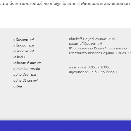
่วโมง จึงเหมาะอย่างยิ่งสำหรับทั้งผู้ที่ชื่นชอบกาแฟแบบมืออาชีพและแบบเดินท
Bluekoff Co.,Ltd. สำนักงานใหญ่
เครื่องชงกาแฟ
และสถานที่เรียนชงกาแฟ
เครื่องบดกาแฟ
81 ซอยลาดพร้าว 15 แยก 1 ถนนลาดพร้าว
เครื่องคั่วกาแฟ
แขวงจอมพล เขตจตุจักร กรุงเทพมหานคร 1
เครื่องปั่น
เครื่องใช้ในร้านกาแฟ
จันทร์ - เสาร์ 8:30น. - 17:00น.
อุปกรณ์เอสเพรสโซ
หยุดวันอาทิตย์ และวันหยุดนขัตฤกษ์
อุปกรณ์ชงกาแฟ
อุปกรณ์ร้านกาแฟ
อะไหล่