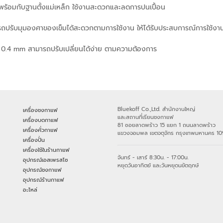
าพร้อมกับฐานตั้งแม่เหล็ก ใช้งานสะดวกและลดการปนเปื้อน
มารถปรับมุมองศาของเข็มได้สะดวกตามการใช้งาน ให้ได้รับประสบการณ์การใช้งาน
0.4 mm สามารถปรับเปลี่ยนได้ง่าย ตามความต้องการ
Bluekoff Co.,Ltd. สำนักงานใหญ่
เครื่องชงกาแฟ
และสถานที่เรียนชงกาแฟ
เครื่องบดกาแฟ
81 ซอยลาดพร้าว 15 แยก 1 ถนนลาดพร้าว
เครื่องคั่วกาแฟ
แขวงจอมพล เขตจตุจักร กรุงเทพมหานคร 1
เครื่องปั่น
เครื่องใช้ในร้านกาแฟ
จันทร์ - เสาร์ 8:30น. - 17:00น.
อุปกรณ์เอสเพรสโซ
หยุดวันอาทิตย์ และวันหยุดนขัตฤกษ์
อุปกรณ์ชงกาแฟ
อุปกรณ์ร้านกาแฟ
อะไหล่