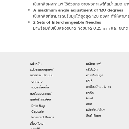
เข็มเกลี่ยผงกาแฟ ใช้ช่วยกระจายผงกาแฟให้สม่ำเสมอ ม
A maximum angle adjustment of 120 degrees
เข็มเกลี่ยที่สามารถปรับมุมได้สูงสุด 120 องศา ทำให้สา
2 Sets of Interchangeable Needles
มาพร้อมกับเข็มสองขนาด ทั้งขนาด 0.25 mm และ ขนาด 
หน้าหลัก
เมล็ดกาแฟ
แต้มสะสมบลูคอฟ
ดริปแบ็ก
ข่าวสาร/โปรโมชัน
กาแฟแคปซูล
โกโก้
บทความ
ชาเขียวมัทฉะ & ชา
เมนูเครื่องดื่ม
ผงปั่น
คอร์สสอนกาแฟ
ไซรัป
ศูนย์บริการซ่อม
ซอส
Drip Bag
ผลิตภัณฑ์อื่นๆ
Capsule
สินค้าพิเศษ
Roasted Beans
เกี่ยวกับเรา
ประวัติ