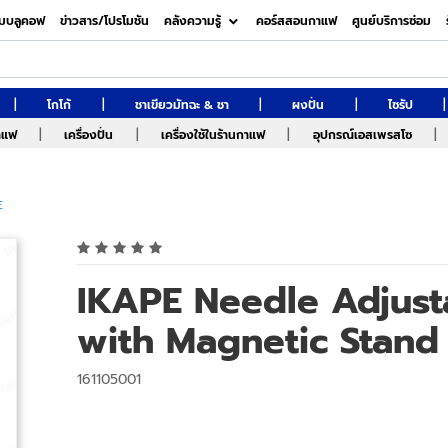
มบลูคอฟ
ข่าวสาร/โปรโมชัน
คลังความรู้
คอร์สสอนกาแฟ
ศูนย์บริการซ่อม
|
|
|
|
|
โกโก้
ชาเขียวมัทฉะ & ชา
ผงปั่น
ไซรัป
|
|
|
|
กาแฟ
เครื่องปั่น
เครื่องใช้ในร้านกาแฟ
อุปกรณ์เอสเพรสโซ
E
IKAPE Needle Adjust
with Magnetic Stand
161105001