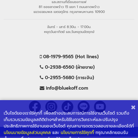
และสถานที่เรียนชงกาแฟ
81 ซอยลาดพร้าว 15 แยก 1 ถนนลาดพร้าว
แขวงจอมพล เขตจตุจักร กรุงเทพมหานคร 10900
จันทร์ - เสาร์ 8:30น. - 17:00น.
หยุดวันอาทิตย์ และวันหยุดนขัตฤกษ์
08-1979-9565 (Hot lines)
0-2938-6560 (ฝ่ายขาย)
0-2955-5680 (การเงิน)
info@bluekoff.com
เว็บไซต์ของเราใช้คุกกี้ เพื่อสร้างประสบการณ์การใช้งานเว็บไซต์ รวมถึง
เก็บรวบรวมข้อมูลสถิติต่างๆสำหรับใช้ในการวิเคราะห์และปรับปรุง
ประสิทธิภาพการใช้งานของเว็บไซต์ คุณสามารถตรวจสอบรายละเอียดได้ที่
นโยนบายข้อมูลส่วนบุคคล
และ
นโยบายการใช้คุกกี้
กรุณาคลิกยอมรับ
© 2026 BLUEKOFF, ALL RIGHT RESERVED