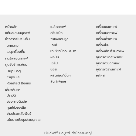
หน้าหลัก
เมล็ดกาแฟ
เครื่องชงกาแฟ
แต้มสะสมบลูคอฟ
ดริปแบ็ก
เครื่องบดกาแฟ
ข่าวสาร/โปรโมชัน
กาแฟแคปซูล
เครื่องคั่วกาแฟ
โกโก้
เครื่องปั่น
บทความ
ชาเขียวมัทฉะ & ชา
เครื่องใช้ในร้านกาแฟ
เมนูเครื่องดื่ม
ผงปั่น
อุปกรณ์เอสเพรสโซ
คอร์สสอนกาแฟ
ไซรัป
อุปกรณ์ชงกาแฟ
ศูนย์บริการซ่อม
ซอส
อุปกรณ์ร้านกาแฟ
Drip Bag
ผลิตภัณฑ์อื่นๆ
อะไหล่
Capsule
สินค้าพิเศษ
Roasted Beans
เกี่ยวกับเรา
ประวัติ
ช่องทางติดต่อ
ศูนย์ช่วยเหลือ
ข่าวประชาสัมพันธ์
นโยบายข้อมูลส่วนบุคคล
Bluekoff Co.,Ltd. สำนักงานใหญ่