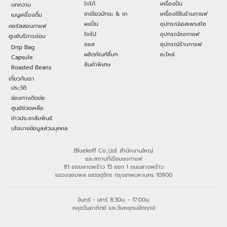
โกโก้
เครื่องปั่น
บทความ
ชาเขียวมัทฉะ & ชา
เครื่องใช้ในร้านกาแฟ
เมนูเครื่องดื่ม
ผงปั่น
อุปกรณ์เอสเพรสโซ
คอร์สสอนกาแฟ
ไซรัป
อุปกรณ์ชงกาแฟ
ศูนย์บริการซ่อม
ซอส
อุปกรณ์ร้านกาแฟ
Drip Bag
ผลิตภัณฑ์อื่นๆ
อะไหล่
Capsule
สินค้าพิเศษ
Roasted Beans
เกี่ยวกับเรา
ประวัติ
ช่องทางติดต่อ
ศูนย์ช่วยเหลือ
ข่าวประชาสัมพันธ์
นโยบายข้อมูลส่วนบุคคล
Bluekoff Co.,Ltd. สำนักงานใหญ่
และสถานที่เรียนชงกาแฟ
81 ซอยลาดพร้าว 15 แยก 1 ถนนลาดพร้าว
แขวงจอมพล เขตจตุจักร กรุงเทพมหานคร 10900
จันทร์ - เสาร์ 8:30น. - 17:00น.
หยุดวันอาทิตย์ และวันหยุดนขัตฤกษ์