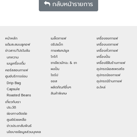
กลับหน้ารายการ
หน้าหลัก
เมล็ดกาแฟ
เครื่องชงกาแฟ
แต้มสะสมบลูคอฟ
ดริปแบ็ก
เครื่องบดกาแฟ
ข่าวสาร/โปรโมชัน
กาแฟแคปซูล
เครื่องคั่วกาแฟ
โกโก้
เครื่องปั่น
บทความ
ชาเขียวมัทฉะ & ชา
เครื่องใช้ในร้านกาแฟ
เมนูเครื่องดื่ม
ผงปั่น
อุปกรณ์เอสเพรสโซ
คอร์สสอนกาแฟ
ไซรัป
อุปกรณ์ชงกาแฟ
ศูนย์บริการซ่อม
ซอส
อุปกรณ์ร้านกาแฟ
Drip Bag
ผลิตภัณฑ์อื่นๆ
อะไหล่
Capsule
สินค้าพิเศษ
Roasted Beans
เกี่ยวกับเรา
ประวัติ
ช่องทางติดต่อ
ศูนย์ช่วยเหลือ
ข่าวประชาสัมพันธ์
นโยบายข้อมูลส่วนบุคคล