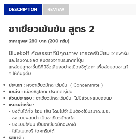
DESCRIPTION
REVIEW
ชาเขียวเข้มข้น สูตร 2
ราคาถุงละ 280 บาท (200 กรัม)
Bluekoff คัดสรรชาที่มีคุณภาพ เกรดพรีเมี่ยม
จากฟาร์ม
และโรงงานผลิต ส่งตรงจากประเทศญี่ปุ่น
แหล่งปลูกชาชั้นดีที่มีชื่อเสียงอย่างเมืองชิซูโอกะ เพื่อส่งมอบชาแท้
ๆ ให้กับผู้ดื่ม
ประเภท :
ผงชาเขียวมัทฉะเข้มข้น ( Concentrate )
แหล่ง :
เมืองชิซูโอกะ ประเทศญี่ปุ่น
ส่วนประกอบ :
ชาเขียวมัทฉะเข้มข้น ไม่มีส่วนผสมของนม
เหมาะสำหรับ :
- ชงดื่มได้ทั้ง ร้อน เย็น โดยไม่จำเป็นต้องใช้ปริมาณเยอะ
- ชงแบบผสมน้ำ เป็นชาเขียวมัทฉะใส
- ชงแบบใส่นม เป็นชาเขียวมัทฉะลาเต้
- ใส่ในเบเกอรี่ ไอศกรีมได้
รสชาติ :