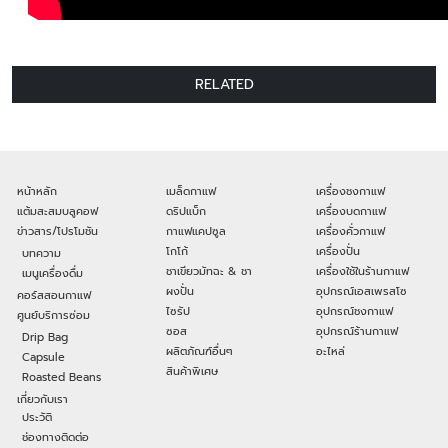
RELATED
หน้าหลัก
เมล็ดกาแฟ
เครื่องชงกาแฟ
แต้มสะสมบลูคอฟ
ดริปแบ็ก
เครื่องบดกาแฟ
ข่าวสาร/โปรโมชัน
กาแฟแคปซูล
เครื่องคั่วกาแฟ
โกโก้
เครื่องปั่น
บทความ
ชาเขียวมัทฉะ & ชา
เครื่องใช้ในร้านกาแฟ
เมนูเครื่องดื่ม
ผงปั่น
อุปกรณ์เอสเพรสโซ
คอร์สสอนกาแฟ
ไซรัป
อุปกรณ์ชงกาแฟ
ศูนย์บริการซ่อม
ซอส
อุปกรณ์ร้านกาแฟ
Drip Bag
ผลิตภัณฑ์อื่นๆ
อะไหล่
Capsule
สินค้าพิเศษ
Roasted Beans
เกี่ยวกับเรา
ประวัติ
ช่องทางติดต่อ