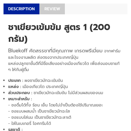
DESCRIPTION
REVIEW
ชาเขียวเข้มข้ม สูตร 1 (200
กรัม)
Bluekoff คัดสรรชาที่มีคุณภาพ เกรดพรีเมี่ยม
จากฟาร์ม
และโรงงานผลิต ส่งตรงจากประเทศญี่ปุ่น
แหล่งปลูกชาชั้นดีที่มีชื่อเสียงอย่างเมืองเกียวโต เพื่อส่งมอบชาแท้
ๆ ให้กับผู้ดื่ม
ประเภท :
ผงชาเขียวมัทฉะเข้มข้น
แหล่ง :
เมืองเกียวโต ประเทศญี่ปุ่น
ส่วนประกอบ :
ชาเขียวมัทฉะเข้มข้น ไม่มีส่วนผสมของนม
เหมาะสำหรับ :
- ชงดื่มได้ทั้ง ร้อน เย็น โดยไม่จำเป็นต้องใช้ปริมาณเยอะ
- ชงแบบผสมน้ำ เป็นชาเขียวมัทฉะใส
- ชงแบบใส่นม เป็นชาเขียวมัทฉะลาเต้
- ใส่ในเบเกอรี่ ไอศกรีมได้
รสชาติ :