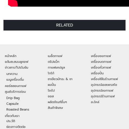
RELATED
หน้าหลัก
เมล็ดกาแฟ
เครื่องชงกาแฟ
แต้มสะสมบลูคอฟ
ดริปแบ็ก
เครื่องบดกาแฟ
ข่าวสาร/โปรโมชัน
กาแฟแคปซูล
เครื่องคั่วกาแฟ
โกโก้
เครื่องปั่น
บทความ
ชาเขียวมัทฉะ & ชา
เครื่องใช้ในร้านกาแฟ
เมนูเครื่องดื่ม
ผงปั่น
อุปกรณ์เอสเพรสโซ
คอร์สสอนกาแฟ
ไซรัป
อุปกรณ์ชงกาแฟ
ศูนย์บริการซ่อม
ซอส
อุปกรณ์ร้านกาแฟ
Drip Bag
ผลิตภัณฑ์อื่นๆ
อะไหล่
Capsule
สินค้าพิเศษ
Roasted Beans
เกี่ยวกับเรา
ประวัติ
ช่องทางติดต่อ